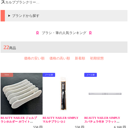
スカルプブラシクリーナー
ブランドから探す
ブラシ・筆の人気ランキング
22
商品
価格の安い順
価格の高い順
新着順
初期状態
NEW
メール便
メール便
BEAUTY NAILER ジェルブ
BEAUTY NAILER SIMPLY
BEAUTY NAILER SIMPLY
ラシホルダー ホワイト
マルチブラシ Q-2
スパチュラ付き フラットブ
GBH-13
ラシ QFB-1 ホワイト
550 円
550 円
6,160 円