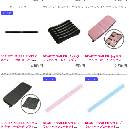
ビューティーネイラー
デザインスカルプチュアブラシ
スパチュラ付き フラットブラシ
メール便
BEAUTY NAILER SIMPLY
BEAUTY NAILER ジェルブ
BEAUTY NAILER ネイリス
スパチュラ付き オーバルブ
ラシホルダー GBH-6 ブラッ
ト キャリーポーチ ミルキー
ラシ QOB-1
ク
ピンク BNCP-3
4,180 円
550 円
2,530 円
スパチュラ付き オーバルブラシ
仮置きに便利なブラシ用ホルダ
コードを引くとスタンド式にな
ー
るブラシ・ニッパーケース
メール便
メール便
BEAUTY NAILER ネイリス
BEAUTY NAILER ジェルブ
BEAUTY NAILER ジェルブ
ト キャリーポーチ ブラック
ラシキャップ 2本セット
ラシキャップ 2本セット