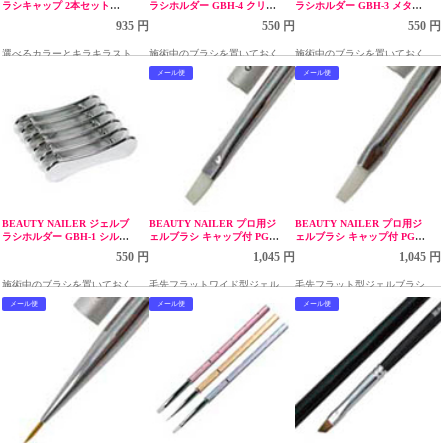
ラシキャップ 2本セット
ラシホルダー GBH-4 クリア
ラシホルダー GBH-3 メタリ
GBC-1 ピンク
ピンクラメ
ックピンク
935 円
550 円
550 円
選べるカラーとキラキラストー
施術中のブラシを置いておくの
施術中のブラシを置いておくの
ンのデザインが可愛いジェルブ
に便利なプラスティック素材の
に便利なプラスティック素材の
メール便
メール便
ラシ専用キャップ(2本セット)
ジェルブラシ用ホルダー（筆お
ジェルブラシ用ホルダー（筆お
き）
き）
BEAUTY NAILER ジェルブ
BEAUTY NAILER プロ用ジ
BEAUTY NAILER プロ用ジ
ラシホルダー GBH-1 シルバ
ェルブラシ キャップ付 PGB-
ェルブラシ キャップ付 PGB-
ー
3
2
550 円
1,045 円
1,045 円
施術中のブラシを置いておくの
毛先フラットワイド型ジェルブ
毛先フラット型ジェルブラシ
に便利なプラスティック素材の
ラシ
メール便
メール便
メール便
ジェルブラシ用ホルダー（筆お
き）