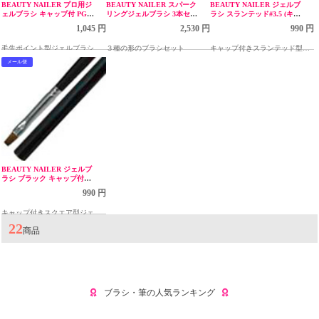
BEAUTY NAILER プロ用ジ
BEAUTY NAILER スパーク
BEAUTY NAILER ジェルブ
ェルブラシ キャップ付 PGB-
リングジェルブラシ 3本セッ
ラシ スランテッド#3.5 (キャ
1
ト SGB-1
ップ付) GB-2
1,045 円
2,530 円
990 円
毛先ポイント型ジェルブラシ
３種の形のブラシセット
キャップ付きスランテッド型ジ
ェルブラシ
メール便
BEAUTY NAILER ジェルブ
ラシ ブラック キャップ付
GB-1
990 円
キャップ付きスクエア型ジェル
ブラシ
22
商品
ブラシ・筆の人気ランキング