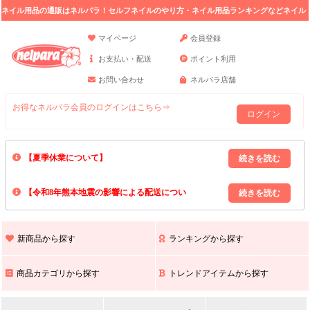
ネイル用品の通販はネルパラ！セルフネイルのやり方・ネイル用品ランキングなどネイル
の情報満載。
マイページ
会員登録
お支払い・配送
ポイント利用
お問い合わせ
ネルパラ店舗
お得なネルパラ会員のログインはこちら⇒
ログイン
【夏季休業について】
8/13(木)～8/16(日)の間｢出荷業務・お問い合わせ業務｣はお休みいたしま
【令和8年熊本地震の影響による配送につい
す｡
上記期間中のご注文・お問い合わせは8/17(月)以降の対応となりますので
て】
現在､ 熊本県へのお荷物の出荷を停止しております｡
予めご了承ください｡
また､ 九州全域でお荷物のお届けに遅延が生じております｡
新商品から探す
ランキングから探す
ご不便をおかけいたしますが､ 何卒ご理解賜りますようお願い申し上げ
ます｡
商品カテゴリから探す
トレンドアイテムから探す