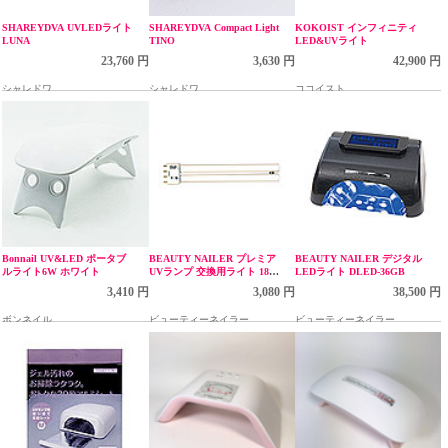
SHAREYDVA UVLEDライト
SHAREYDVA Compact Light
KOKOIST インフィニティ
LUNA
TINO
LED&UVライト
23,760 円
3,630 円
42,900 円
シャレドワ
シャレドワ
ココイスト
Bonnail UV&LED ポータブ
BEAUTY NAILER プレミア
BEAUTY NAILER デジタル
ルライト6W ホワイト
UVランプ 交換用ライト 18W
LEDライト DLED-36GB
PUL-2
3,410 円
3,080 円
38,500 円
ボンネイル
ビューティーネイラー
ビューティーネイラー