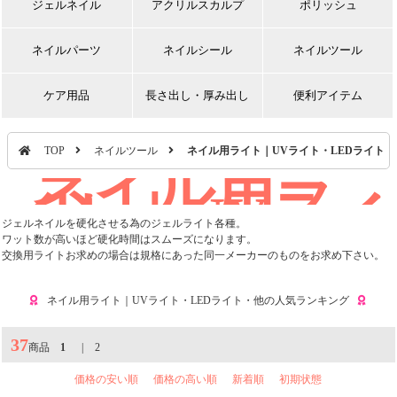
ジェルネイル
アクリルスカルプ
ポリッシュ
ネイルパーツ
ネイルシール
ネイルツール
ケア用品
長さ出し・厚み出し
便利アイテム
TOP
ネイルツール
ネイル用ライト｜UVライト・LEDライト・
ネイル用ラ
イト｜UVライ
ト・LEDライ
ジェルネイルを硬化させる為のジェルライト各種。
ワット数が高いほど硬化時間はスムーズになります。
ト・他
交換用ライトお求めの場合は規格にあった同一メーカーのものをお求め下さい。
ネイル用ライト｜UVライト・LEDライト・他の人気ランキング
37
商品
1
|
2
価格の安い順
価格の高い順
新着順
初期状態