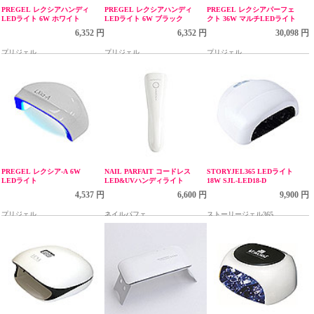
PREGEL レクシアハンディ
PREGEL レクシアハンディ
PREGEL レクシアパーフェ
LEDライト 6W ホワイト
LEDライト 6W ブラック
クト 36W マルチLEDライト
6,352 円
6,352 円
30,098 円
プリジェル
プリジェル
プリジェル
PREGEL レクシア-A 6W
NAIL PARFAIT コードレス
STORYJEL365 LEDライト
LEDライト
LED&UVハンディライト
18W SJL-LED18-D
4,537 円
6,600 円
9,900 円
プリジェル
ネイルパフェ
ストーリージェル365