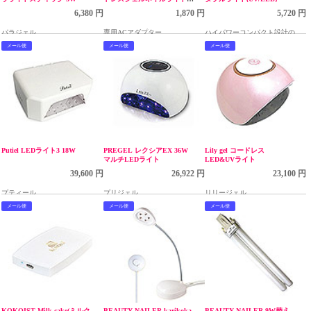
54W用充電コード
6,380 円
1,870 円
5,720 円
パラジェル
専用ACアダプター
ハイパワーコンパクト設計のハ
イブリッドライト
メール便
メール便
メール便
Putiel LEDライト3 18W
PREGEL レクシアEX 36W
Lily gel コードレス
マルチLEDライト
LED&UVライト
39,600 円
26,922 円
23,100 円
プティール
プリジェル
リリージェル
メール便
メール便
メール便
KOKOIST Milk cake(ミルク
BEAUTY NAILER karikoka
BEAUTY NAILER 9W替え