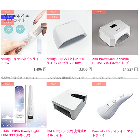
NEW
NEW
NEW
メール便
おすすめ
おすすめ
Naility! キティネイルライ
Naility! コンパクトネイル
Ann Professional ANNPRO
ト 3W
ライトハイブリット18W
LED&UVネイルライト プラ
イム ホワイト
1,496 円
3,850 円
14,927 円
小型の充電式ネイルライト
シンプルで機能的なハイブリッ
アンプロフェッショナル
トライト
NEW
NEW
NEW
SHAREYDVA Handy Light
RACICC(ラシック) 充電式ネ
Bonnail ハンディライト マッ
LUNETTA(ルネッタ)
イルライト
トホワイト