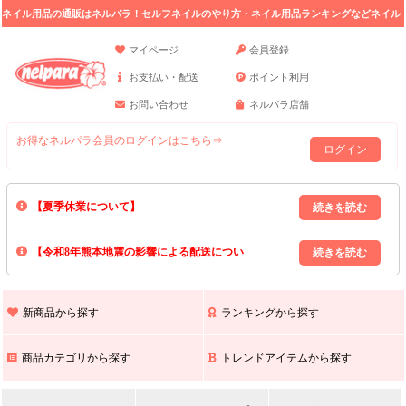
ネイル用品の通販はネルパラ！セルフネイルのやり方・ネイル用品ランキングなどネイル
の情報満載。
マイページ
会員登録
お支払い・配送
ポイント利用
お問い合わせ
ネルパラ店舗
お得なネルパラ会員のログインはこちら⇒
ログイン
【夏季休業について】
8/13(木)～8/16(日)の間｢出荷業務・お問い合わせ業務｣はお休みいたしま
【令和8年熊本地震の影響による配送につい
す｡
上記期間中のご注文・お問い合わせは8/17(月)以降の対応となりますので
て】
現在､ 熊本県へのお荷物の出荷を停止しております｡
予めご了承ください｡
また､ 九州全域でお荷物のお届けに遅延が生じております｡
新商品から探す
ランキングから探す
ご不便をおかけいたしますが､ 何卒ご理解賜りますようお願い申し上げ
ます｡
商品カテゴリから探す
トレンドアイテムから探す