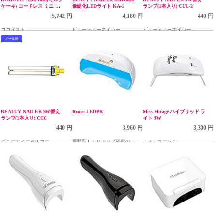
ケーキ) コードレス ミニ ラ
仮硬化LEDライト KA-1
ランプ(1本入り) CUL-2
イト LED ホワイト
5,742 円
4,180 円
440 円
ココイスト
ビューティーネイラー
ビューティーネイラー
メール便
BEAUTY NAILER 9W替え
Rooro LEDPK
Miss Mirage ハイブリッド ラ
ランプ(1本入り) CCC
イト 9W
440 円
3,960 円
3,300 円
ビューティーネイラー
最新型ＬＥＤチップ搭載のＬＥ
ミスミラージュ
Ｄライト！