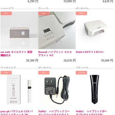
4,290 円
19,800 円
4,620 円
シャレドワ
ラシック
ボンネイル
NEW
NEW
NEW
oui nails ネイルライト 美容
Bonnail ハイブリット スクエ
Putiel LEDライトPLUS+
機能付き
アライト WT
38,500 円
28,050 円
39,600 円
ウィネイルズ
ボンネイル
プティール
NEW
NEW
おすすめ
para gel パラジェル LED パ
Naility! ハイブリッドコー
Naility! ハイブリッドポー
ラライトスティック 3W
ドレスジェルネイルライト
タブルライト(UV/LED)