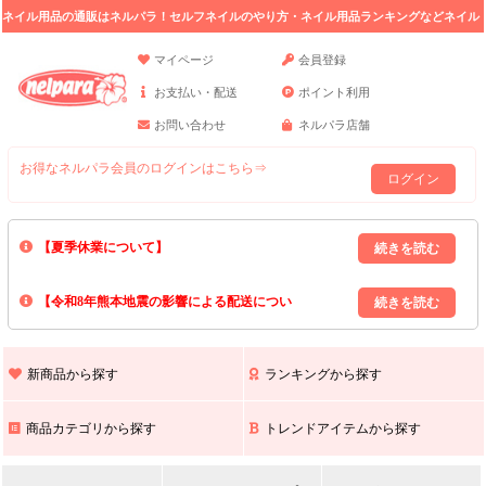
ネイル用品の通販はネルパラ！セルフネイルのやり方・ネイル用品ランキングなどネイル
の情報満載。
マイページ
会員登録
お支払い・配送
ポイント利用
お問い合わせ
ネルパラ店舗
お得なネルパラ会員のログインはこちら⇒
ログイン
【夏季休業について】
8/13(木)～8/16(日)の間｢出荷業務・お問い合わせ業務｣はお休みいたしま
【令和8年熊本地震の影響による配送につい
す｡
上記期間中のご注文・お問い合わせは8/17(月)以降の対応となりますので
て】
現在､ 熊本県へのお荷物の出荷を停止しております｡
予めご了承ください｡
また､ 九州全域でお荷物のお届けに遅延が生じております｡
新商品から探す
ランキングから探す
ご不便をおかけいたしますが､ 何卒ご理解賜りますようお願い申し上げ
ます｡
商品カテゴリから探す
トレンドアイテムから探す