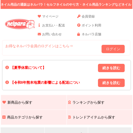
ネイル用品の通販はネルパラ！セルフネイルのやり方・ネイル用品ランキングなどネイル
の情報満載。
マイページ
会員登録
お支払い・配送
ポイント利用
お問い合わせ
ネルパラ店舗
お得なネルパラ会員のログインはこちら⇒
ログイン
【夏季休業について】
8/13(木)～8/16(日)の間｢出荷業務・お問い合わせ業務｣はお休みいたしま
【令和8年熊本地震の影響による配送につい
す｡
上記期間中のご注文・お問い合わせは8/17(月)以降の対応となりますので
て】
現在､ 熊本県へのお荷物の出荷を停止しております｡
予めご了承ください｡
また､ 九州全域でお荷物のお届けに遅延が生じております｡
新商品から探す
ランキングから探す
ご不便をおかけいたしますが､ 何卒ご理解賜りますようお願い申し上げ
ます｡
商品カテゴリから探す
トレンドアイテムから探す