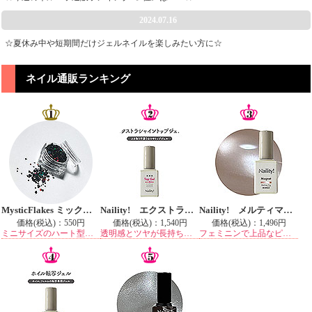
2024.07.16
☆夏休み中や短期間だけジェルネイルを楽しみたい方に☆
ネイル通販ランキング
MysticFlakes ミックスホロ ハート ブラック
Naility! エクストラシャイントップジェル
Naility! メルティマグ MM03 メロウフィグ
価格(税込)：
550円
価格(税込)：
1,540円
価格(税込)：
1,496円
ミニサイズのハート型ホログラム
透明感とツヤが長持ちするノンワイプトップジェル
フェミニンで上品なピンクベージュ