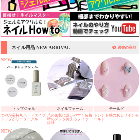
ネイル用品 NEW ARRIVAL
過去の商品
NEW
トップジェル
ネイルフォーム
モールド
つやが長持ちハードタイプ
爪の形状に沿いやすく装着
トレンド感のあるリボンモ
トップがリニューアル
時のズレを抑えるフィット
ールド
設計
NEW