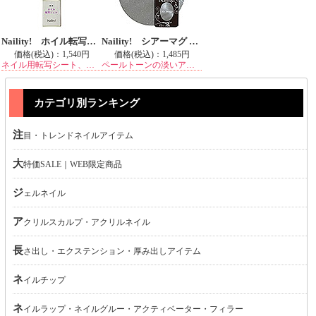
Naility! ホイル転写ジェル
Naility! シアーマグ MG01 アイスグレージュ
価格(税込)：
1,540円
価格(税込)：
1,485円
ネイル用転写シート、フィルムを綺麗に貼り付けるための専用クリアジェル
ペールトーンの淡いアイスグレーにたくさんつめこんだ極微細なマグネットパウダーが優しく発色する万能マグカラー
カテゴリ別ランキング
注目・トレンドネイルアイテム
大特価SALE｜WEB限定商品
ジェルネイル
アクリルスカルプ・アクリルネイル
長さ出し・エクステンション・厚み出しアイテム
ネイルチップ
ネイルラップ・ネイルグルー・アクティベーター・フィラー