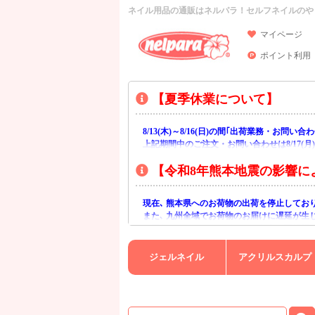
ネイル用品の通販はネルパラ！セルフネイルのや
マイページ
ポイント利用
【夏季休業について】
8/13(木)～8/16(日)の間｢出荷業務・お問
上記期間中のご注文・お問い合わせは8/17(
【令和8年熊本地震の影響に
現在､ 熊本県へのお荷物の出荷を停止してお
また､ 九州全域でお荷物のお届けに遅延が生
ご不便をおかけいたしますが､ 何卒ご理解賜
ジェルネイル
アクリルスカルプ