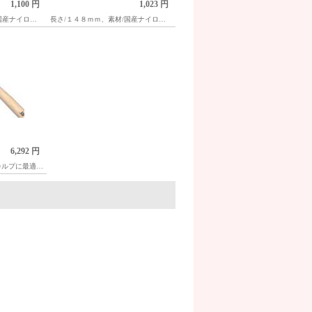
1,100 円
1,023 円
国産ナイロン
長さ/１４８ｍｍ、素材/国産ナイロン
毛
6,292 円
カルプに最適な