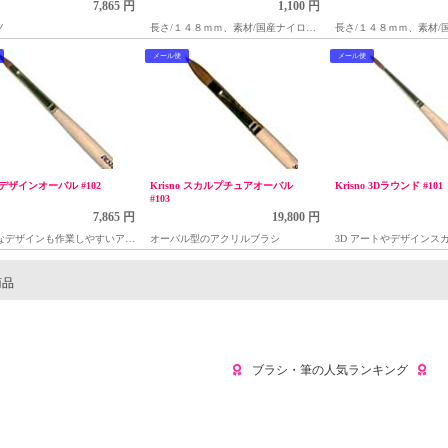
7,865 円
1,100 円
ノ
長さ/１４８ｍｍ、素材/国産ナイロン
長さ/１４８ｍｍ、素材/
毛
毛
メール便
メール便
o デザインオーバル #102
Krisno スカルプチュアオーバル
Krisno 3Dラウンド #101
#103
7,865 円
19,800 円
なデザインも作業しやすいアク
オーバル型のアクリルブラシ
3D アートやデザインス
ラシ
アクリルブラシ
商品
ブラシ・筆の人気ランキング