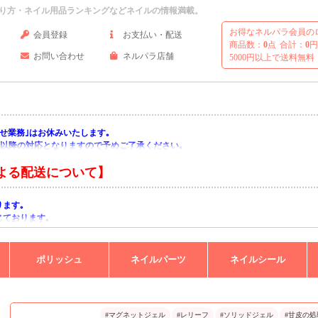
り方・ネイル用品ランキングなどネイルの情報満載。
お得なネルパラ会員の
会員登録
お支払い・配送
商品数：
0
点
合計：
0
円
お問い合わせ
ネルパラ店舗
5000円以上で送料無料
い合わせ業務｣はお休みいたします｡
月)以降の対応となりますので予めご了承ください｡
よる配送について】
ります｡
じております｡
りますようお願い申し上げます｡
ポリッシュ
ネイルパーツ
ネイルシール
#マグネットジェル
#レリーフ
#ソリッドジェル
#甘皮の処