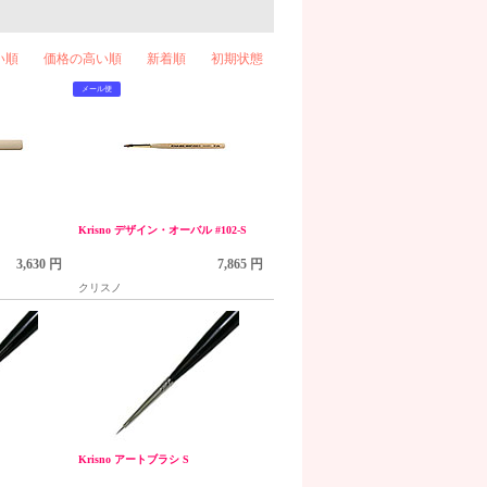
い順
価格の高い順
新着順
初期状態
メール便
Krisno デザイン・オーバル #102‐S
3,630 円
7,865 円
クリスノ
Krisno アートブラシ S