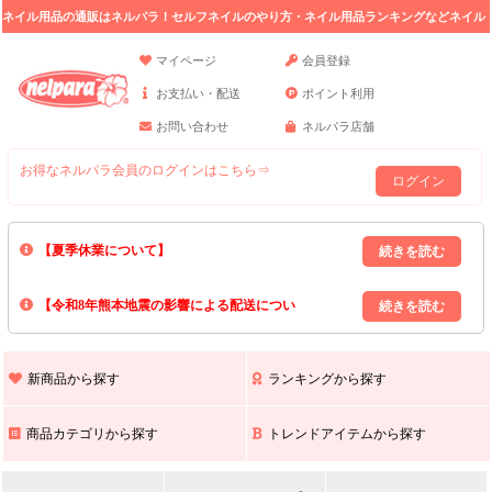
ネイル用品の通販はネルパラ！セルフネイルのやり方・ネイル用品ランキングなどネイル
の情報満載。
マイページ
会員登録
お支払い・配送
ポイント利用
お問い合わせ
ネルパラ店舗
お得なネルパラ会員のログインはこちら⇒
ログイン
【夏季休業について】
8/13(木)～8/16(日)の間｢出荷業務・お問い合わせ業務｣はお休みいたしま
【令和8年熊本地震の影響による配送につい
す｡
上記期間中のご注文・お問い合わせは8/17(月)以降の対応となりますので
て】
現在､ 熊本県へのお荷物の出荷を停止しております｡
予めご了承ください｡
また､ 九州全域でお荷物のお届けに遅延が生じております｡
新商品から探す
ランキングから探す
ご不便をおかけいたしますが､ 何卒ご理解賜りますようお願い申し上げ
ます｡
商品カテゴリから探す
トレンドアイテムから探す