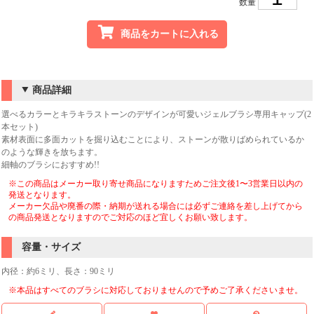
数量
商品をカートに入れる
商品詳細
選べるカラーとキラキラストーンのデザインが可愛いジェルブラシ専用キャップ(2
本セット)
素材表面に多面カットを掘り込むことにより、ストーンが散りばめられているか
のような輝きを放ちます。
細軸のブラシにおすすめ!!
※この商品はメーカー取り寄せ商品になりますためご注文後1〜3営業日以内の
発送となります。
メーカー欠品や廃番の際・納期が送れる場合には必ずご連絡を差し上げてから
の商品発送となりますのでご対応のほど宜しくお願い致します。
容量・サイズ
内径：約6ミリ、長さ：90ミリ
※本品はすべてのブラシに対応しておりませんので予めご了承くださいませ。