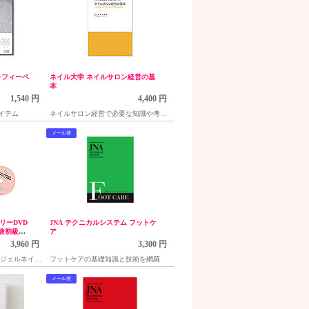
グラフィーペ
ネイル大学 ネイルサロン経営の基
本
1,540 円
4,400 円
イテム
ネイルサロン経営で必要な知識や考え
方などが学べる
メール便
リーDVD
JNA テクニカルシステム フットケ
験初級テ
ア
ル)
3,960 円
3,300 円
!ジェルネイル
フットケアの基礎知識と技術を網羅
メール便