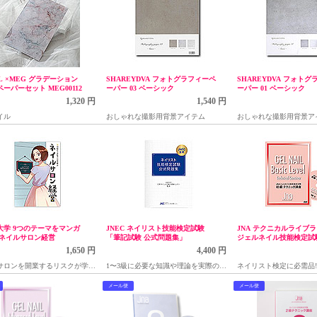
IL ×MEG グラデーション
SHAREYDVA フォトグラフィーペ
SHAREYDVA フォト
ーパーセット MEG00112
ーパー 03 ベーシック
ーパー 01 ベーシック
1,320 円
1,540 円
イル
おしゃれな撮影用背景アイテム
おしゃれな撮影用背景ア
大学 9つのテーマをマンガ
JNEC ネイリスト技能検定試験
JNA テクニカルライブラ
 ネイルサロン経営
「筆記試験 公式問題集」
ジェルネイル技能検定試
クニック講座(リニューア
1,650 円
4,400 円
サロンを開業するリスクが学べ
1〜3級に必要な知識や理論を実際の試
ネイリスト検定に必需品
験問題形式で掲載
初級講座DVD
メール便
メール便