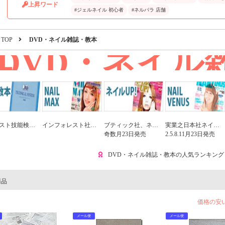
上昇ワード
#ジェルネイル 初心者
#ネルパラ 店舗
TOP
DVD・ネイル雑誌・教本
DVD・ネイル
本
ジェルネイル検定の参考書・書籍各種
インフォレスト社ネイル専門誌「ネイルMAX」偶数月23日発売
ブティック社、ネイル専門誌「ネイルUP」
実業之日本社ネイルマガジン「ネイルヴィーナス」
奇数月23日発売
2.5.8.11月23日発売
DVD・ネイル雑誌・教本の人気ランキング
商品
価格の安
メール便
メール便