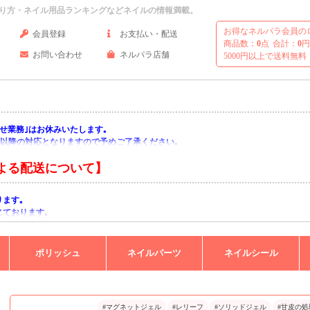
り方・ネイル用品ランキングなどネイルの情報満載。
お得なネルパラ会員の
会員登録
お支払い・配送
商品数：
0
点
合計：
0
円
お問い合わせ
ネルパラ店舗
5000円以上で送料無料
い合わせ業務｣はお休みいたします｡
月)以降の対応となりますので予めご了承ください｡
よる配送について】
ります｡
じております｡
りますようお願い申し上げます｡
ポリッシュ
ネイルパーツ
ネイルシール
#マグネットジェル
#レリーフ
#ソリッドジェル
#甘皮の処