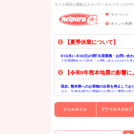
ネイル用品の通販はネルパラ！セルフネイルのや
マイページ
ポイント利用
【夏季休業について】
8/13(木)～8/16(日)の間｢出荷業務・お問
上記期間中のご注文・お問い合わせは8/17(
【令和8年熊本地震の影響に
現在､ 熊本県へのお荷物の出荷を停止してお
また､ 九州全域でお荷物のお届けに遅延が生
ご不便をおかけいたしますが､ 何卒ご理解賜
ジェルネイル
アクリルスカルプ