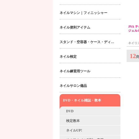
ネイルマシン｜フィニッシャー
JNA 
ネイル便利アイテム
ジェル
クニッ
スタンド・空容器・ケース・ディスペンサー類
ネイリ
ル上級
12
ネイル検定
ネイル練習用ツール
ネイルサロン備品
DVD・ネイル雑誌・教本
DVD
検定教本
ネイルUP!