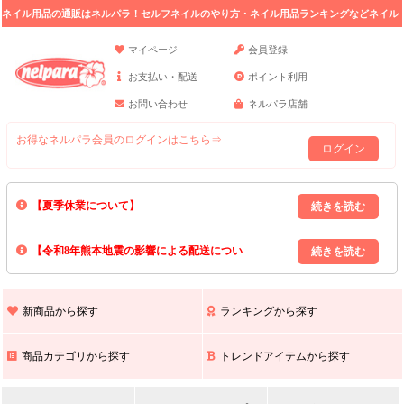
ネイル用品の通販はネルパラ！セルフネイルのやり方・ネイル用品ランキングなどネイル
の情報満載。
マイページ
会員登録
お支払い・配送
ポイント利用
お問い合わせ
ネルパラ店舗
お得なネルパラ会員のログインはこちら⇒
ログイン
【夏季休業について】
8/13(木)～8/16(日)の間｢出荷業務・お問い合わせ業務｣はお休みいたしま
【令和8年熊本地震の影響による配送につい
す｡
上記期間中のご注文・お問い合わせは8/17(月)以降の対応となりますので
て】
現在､ 熊本県へのお荷物の出荷を停止しております｡
予めご了承ください｡
また､ 九州全域でお荷物のお届けに遅延が生じております｡
新商品から探す
ランキングから探す
ご不便をおかけいたしますが､ 何卒ご理解賜りますようお願い申し上げ
ます｡
商品カテゴリから探す
トレンドアイテムから探す