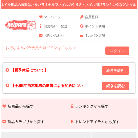
ネイル用品の通販はネルパラ！セルフネイルのやり方・ネイル用品ランキングなどネイル
の情報満載。
マイページ
会員登録
お支払い・配送
ポイント利用
お問い合わせ
ネルパラ店舗
お得なネルパラ会員のログインはこちら⇒
ログイン
【夏季休業について】
8/13(木)～8/16(日)の間｢出荷業務・お問い合わせ業務｣はお休みいたしま
【令和8年熊本地震の影響による配送につい
す｡
上記期間中のご注文・お問い合わせは8/17(月)以降の対応となりますので
て】
現在､ 熊本県へのお荷物の出荷を停止しております｡
予めご了承ください｡
また､ 九州全域でお荷物のお届けに遅延が生じております｡
新商品から探す
ランキングから探す
ご不便をおかけいたしますが､ 何卒ご理解賜りますようお願い申し上げ
ます｡
商品カテゴリから探す
トレンドアイテムから探す