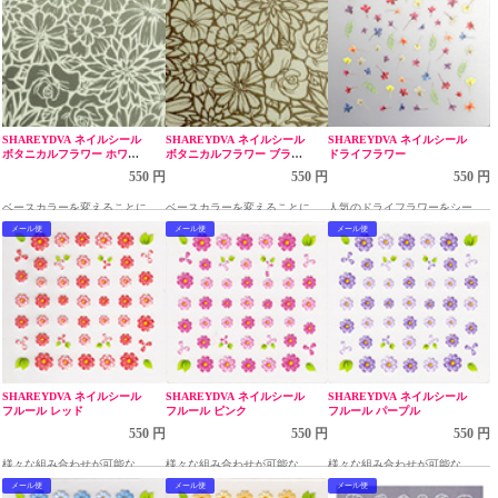
SHAREYDVA ネイルシール
SHAREYDVA ネイルシール
SHAREYDVA ネイルシール
ボタニカルフラワー ホワイ
ボタニカルフラワー ブラッ
ドライフラワー
ト
ク
550 円
550 円
550 円
ベースカラーを変えることによ
ベースカラーを変えることによ
人気のドライフラワーをシール
って様々なフラワーアートが楽
って様々なフラワーアートが楽
で手軽に！
メール便
メール便
メール便
しめます。
しめます。
SHAREYDVA ネイルシール
SHAREYDVA ネイルシール
SHAREYDVA ネイルシール
フルール レッド
フルール ピンク
フルール パープル
550 円
550 円
550 円
様々な組み合わせが可能な、フ
様々な組み合わせが可能な、フ
様々な組み合わせが可能な、フ
ラワーモチーフのシール
ラワーモチーフのシール
ラワーモチーフのシール
メール便
メール便
メール便