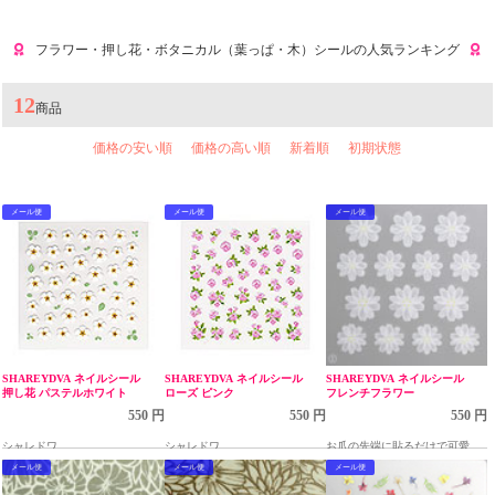
フラワー・押し花・ボタニカル（葉っぱ・木）シールの人気ランキング
12
商品
価格の安い順
価格の高い順
新着順
初期状態
メール便
メール便
メール便
SHAREYDVA ネイルシール
SHAREYDVA ネイルシール
SHAREYDVA ネイルシール
押し花 パステルホワイト
ローズ ピンク
フレンチフラワー
550 円
550 円
550 円
シャレドワ
シャレドワ
お爪の先端に貼るだけで可愛い
アートが出来るネイルシール
メール便
メール便
メール便