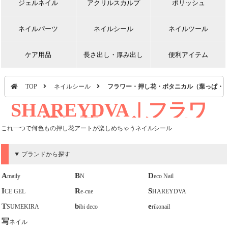
ジェルネイル
アクリルスカルプ
ポリッシュ
ネイルパーツ
ネイルシール
ネイルツール
ケア用品
長さ出し・厚み出し
便利アイテム
TOP
ネイルシール
フラワー・押し花・ボタニカル（葉っぱ・
SHAREYDVA｜フラワ
ー・押し花・ボタニカル
これ一つで何色もの押し花アートが楽しめちゃうネイルシール
（葉っぱ・木）シール
ブランドから探す
Amaily
BN
Deco Nail
ICE GEL
Re-cue
SHAREYDVA
TSUMEKIRA
bibi deco
erikonail
写ネイル