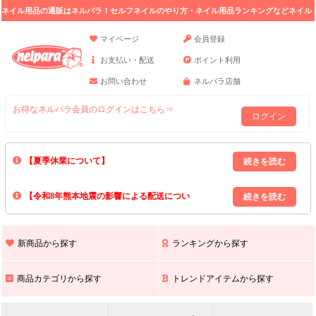
ネイル用品の通販はネルパラ！セルフネイルのやり方・ネイル用品ランキングなどネイル
の情報満載。
マイページ
会員登録
お支払い・配送
ポイント利用
お問い合わせ
ネルパラ店舗
お得なネルパラ会員のログインはこちら⇒
ログイン
【夏季休業について】
8/13(木)～8/16(日)の間｢出荷業務・お問い合わせ業務｣はお休みいたしま
【令和8年熊本地震の影響による配送につい
す｡
上記期間中のご注文・お問い合わせは8/17(月)以降の対応となりますので
て】
現在､ 熊本県へのお荷物の出荷を停止しております｡
予めご了承ください｡
また､ 九州全域でお荷物のお届けに遅延が生じております｡
新商品から探す
ランキングから探す
ご不便をおかけいたしますが､ 何卒ご理解賜りますようお願い申し上げ
ます｡
商品カテゴリから探す
トレンドアイテムから探す