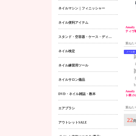
ネイルマシン｜フィニッシャー
ネイル便利アイテム
Amail
ティヴ柄
スタンド・空容器・ケース・ディスペンサー類
重ねた
の貼る
ネイル検定
メール便
ネイル練習用ツール
ネイルサロン備品
Amail
DVD・ネイル雑誌・教本
ト柄 (S)
重ねた
エアブラシ
の貼る
22
アウトレットSALE