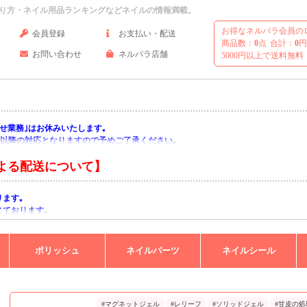
り方・ネイル用品ランキングなどネイルの情報満載。
お得なネルパラ会員の
会員登録
お支払い・配送
商品数：
0
点
合計：
0
円
お問い合わせ
ネルパラ店舗
5000円以上で送料無料
い合わせ業務｣はお休みいたします｡
月)以降の対応となりますので予めご了承ください｡
よる配送について】
ります｡
じております｡
りますようお願い申し上げます｡
ポリッシュ
ネイルパーツ
ネイルシール
#マグネットジェル
#レリーフ
#ソリッドジェル
#甘皮の処