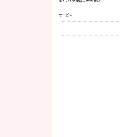
ポイント交換はコチラ(景品)
サービス
---