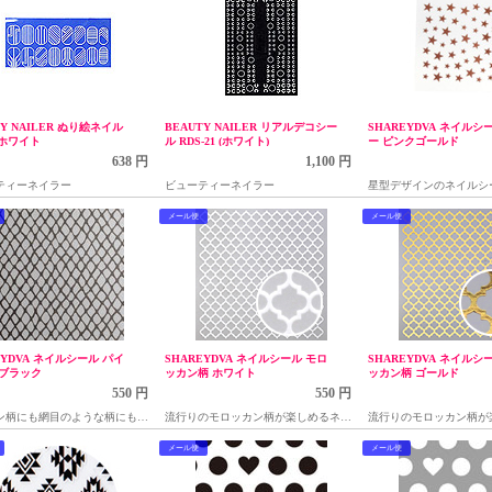
TY NAILER ぬり絵ネイル
BEAUTY NAILER リアルデコシー
SHAREYDVA ネイルシ
3 ホワイト
ル RDS-21 (ホワイト)
ー ピンクゴールド
638 円
1,100 円
ティーネイラー
ビューティーネイラー
星型デザインのネイルシ
メール便
メール便
EYDVA ネイルシール パイ
SHAREYDVA ネイルシール モロ
SHAREYDVA ネイルシ
 ブラック
ッカン柄 ホワイト
ッカン柄 ゴールド
550 円
550 円
ン柄にも網目のような柄にも使
流行りのモロッカン柄が楽しめるネイ
流行りのモロッカン柄が
ール
ルシール
ルシール
メール便
メール便