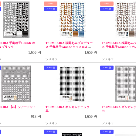
NEW
NEW
メール便
メール便
KIRA 千鳥格子Grande ホ
TSUMEKIRA 福岡あみプロデュー
TSUMEKIRA 福岡あ
＆ブラック
ス 千鳥格子Grande キャメル＆ブ
ス 千鳥格子Grande モ
ルー
1,650 円
1,650 円
ラ
ツメキラ
ツメキラ
メール便
メール便
EKIRA 【es】シアードット
TSUMEKIRA ギンガムチェック
TSUMEKIRA ギンガム
黒
白
913 円
1,650 円
ラ
ツメキラ
ツメキラ
メール便
メール便