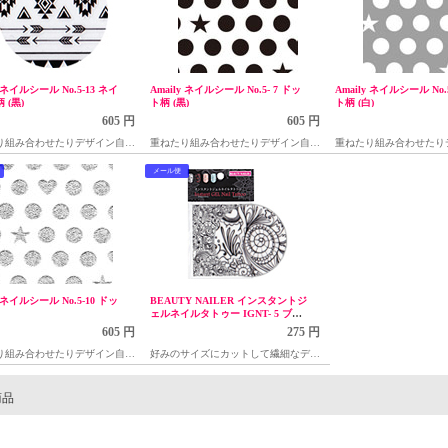
y ネイルシール No.5-13 ネイ
Amaily ネイルシール No.5- 7 ドッ
Amaily ネイルシール No.
 (黒)
ト柄 (黒)
ト柄 (白)
605 円
605 円
り組み合わせたりデザイン自在
重ねたり組み合わせたりデザイン自在
重ねたり組み合わせたり
だけネイルシール
の貼るだけネイルシール
の貼るだけネイルシール
メール便
y ネイルシール No.5-10 ドッ
BEAUTY NAILER インスタントジ
ェルネイルタトゥー IGNT- 5 ブラ
ック
605 円
275 円
り組み合わせたりデザイン自在
好みのサイズにカットして繊細なデザ
だけネイルシール
インが簡単にできるシール
商品