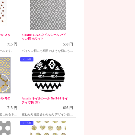
ール スタ
SHAREYDVA ネイルシール パイ
ソン柄 ホワイト
715 円
550 円
ールです。
パイソン柄にも網目のような柄にも使
えるシール
メール便
ール モロ
Amaily ネイルシール No.5-14 ネイ
ティヴ柄 (白)
715 円
605 円
楽しめるネイ
重ねたり組み合わせたりデザイン自在
の貼るだけネイルシール
メール便