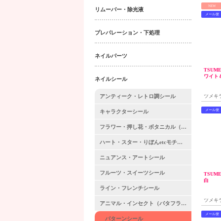
NEW
リムーバー・除光液
メール便
プレパレーション・下処理
ネイルパーツ
TSUME
ワイト
ネイルシール
アンティーク・レトロ調シール
ツメキ
メール便
キャラクターシール
フラワー・押し花・ボタニカル（葉っぱ・木）シール
ハート・スター・りぼんetcモチーフシール
ニュアンス・アートシール
フルーツ・スイーツシール
TSUM
白
ライン・フレンチシール
ツメキ
アニマル・インセクト（バタフライ等昆虫）・生き物シール
メール便
パターンシール