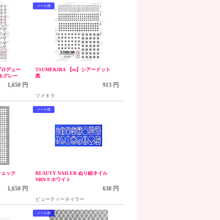
メール便
みプロデュー
TSUMEKIRA 【es】シアードット
カ＆グレー
黒
1,650 円
913 円
ツメキラ
メール便
チェック
BEAUTY NAILER ぬり絵ネイル
NRN-9 ホワイト
1,650 円
638 円
ビューティーネイラー
メール便