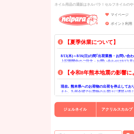
ネイル用品の通販はネルパラ！セルフネイルのや
マイページ
ポイント利用
【夏季休業について】
8/13(木)～8/16(日)の間｢出荷業務・お問
上記期間中のご注文・お問い合わせは8/17(
【令和8年熊本地震の影響に
現在､ 熊本県へのお荷物の出荷を停止してお
また､ 九州全域でお荷物のお届けに遅延が生
ご不便をおかけいたしますが､ 何卒ご理解賜
ジェルネイル
アクリルスカルプ