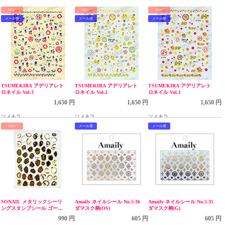
NEW
NEW
NEW
メール便
メール便
メール便
TSUMEKIRA アデリアレト
TSUMEKIRA アデリアレト
TSUMEKIRA アデリアレト
ロネイル Vol.3
ロネイル Vol.2
ロネイル Vol.1
1,650 円
1,650 円
1,650 円
ツメキラ
ツメキラ
ツメキラ
NEW
メール便
メール便
SONAIL メタリックシーリ
Amaily ネイルシール No.5-36
Amaily ネイルシール No.5-35
ングスタンプシール ゴール
ダマスク柄(OS)
ダマスク柄(G)
ド FY001537
990 円
605 円
605 円