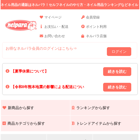
ネイル用品の通販はネルパラ！セルフネイルのやり方・ネイル用品ランキングなどネイル
の情報満載。
マイページ
会員登録
お支払い・配送
ポイント利用
お問い合わせ
ネルパラ店舗
お得なネルパラ会員のログインはこちら⇒
ログイン
【夏季休業について】
8/13(木)～8/16(日)の間｢出荷業務・お問い合わせ業務｣はお休みいたしま
【令和8年熊本地震の影響による配送につい
す｡
上記期間中のご注文・お問い合わせは8/17(月)以降の対応となりますので
て】
現在､ 熊本県へのお荷物の出荷を停止しております｡
予めご了承ください｡
また､ 九州全域でお荷物のお届けに遅延が生じております｡
新商品から探す
ランキングから探す
ご不便をおかけいたしますが､ 何卒ご理解賜りますようお願い申し上げ
ます｡
商品カテゴリから探す
トレンドアイテムから探す