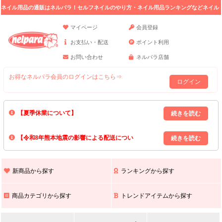
ネイル用品の通販はネルパラ！セルフネイルのやり方・ネイル用品ランキングなどネイル
の情報満載。
マイページ
会員登録
お支払い・配送
ポイント利用
お問い合わせ
ネルパラ店舗
お得なネルパラ会員のログインはこちら⇒
ログイン
【夏季休業について】
8/13(木)～8/16(日)の間｢出荷業務・お問い合わせ業務｣はお休みいたしま
【令和8年熊本地震の影響による配送につい
す｡
上記期間中のご注文・お問い合わせは8/17(月)以降の対応となりますので
て】
現在､ 熊本県へのお荷物の出荷を停止しております｡
予めご了承ください｡
また､ 九州全域でお荷物のお届けに遅延が生じております｡
新商品から探す
ランキングから探す
ご不便をおかけいたしますが､ 何卒ご理解賜りますようお願い申し上げ
ます｡
商品カテゴリから探す
トレンドアイテムから探す