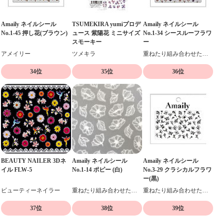
Amaily ネイルシール
TSUMEKIRA yumiプロデ
Amaily ネイルシール
No.1-45 押し花(ブラウン)
ュース 紫陽花 ミニサイズ
No.1-34 シースルーフラワ
スモーキー
ー
アメイリー
ツメキラ
重ねたり組み合わせたりデザイン自在の貼るだけネイルシール
34位
35位
36位
BEAUTY NAILER 3Dネ
Amaily ネイルシール
Amaily ネイルシール
イル FLW-5
No.1-14 ポピー (白)
No.3-29 クラシカルフラワ
ー(黒)
ビューティーネイラー
重ねたり組み合わせたりデザイン自在の貼るだけネイルシール
重ねたり組み合わせたりデザイン自在の貼るだけネイルシール
37位
38位
39位