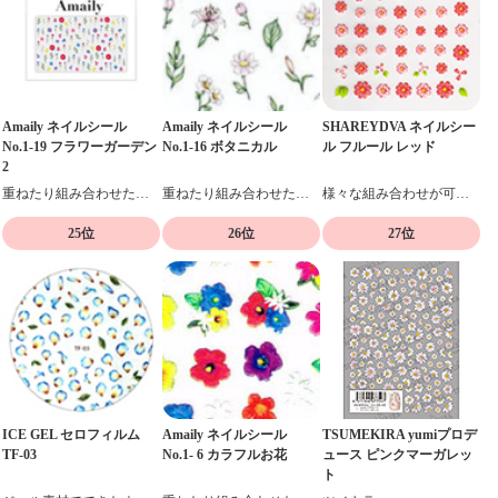
Amaily ネイルシール
Amaily ネイルシール
SHAREYDVA ネイルシー
No.1-19 フラワーガーデン
No.1-16 ボタニカル
ル フルール レッド
2
重ねたり組み合わせたりデザイン自在の貼るだけネイルシール
重ねたり組み合わせたりデザイン自在の貼るだけネイルシール
様々な組み合わせが可能な、フラワーモチーフのシール
25位
26位
27位
ICE GEL セロフィルム
Amaily ネイルシール
TSUMEKIRA yumiプロデ
TF-03
No.1- 6 カラフルお花
ュース ピンクマーガレッ
ト