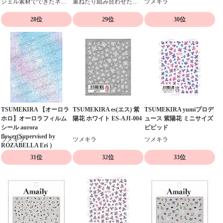
ジェル素材でできたネイルシール
重ねたり組み合わせたりデザイン自在の貼るだけネイルシール
ツメキラ
28位
29位
30位
TSUMEKIRA 【オーロラ
TSUMEKIRA es(エス) 紫
TSUMEKIRA yumiプロデ
ホロ】オーロラフィルム
陽花 ホワイト ES-AJI-004
ュース 紫陽花 ミニサイズ
シール aurora
ビビッド
flower(Supervised by
ツメキラ
ツメキラ
ツメキラ
ROZABELLA Eri ）
31位
32位
33位