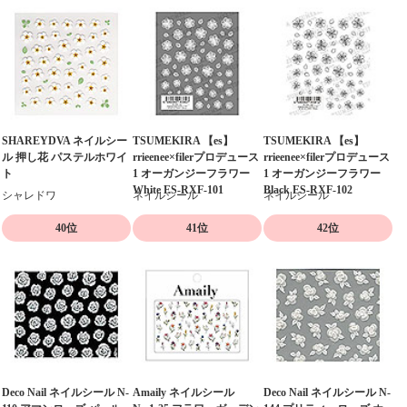
SHAREYDVA ネイルシー
TSUMEKIRA 【es】
TSUMEKIRA 【es】
ル 押し花 パステルホワイ
rrieenee×filerプロデュース
rrieenee×filerプロデュース
ト
1 オーガンジーフラワー
1 オーガンジーフラワー
White ES-RXF-101
Black ES-RXF-102
シャレドワ
ネイルシール
ネイルシール
40位
41位
42位
Deco Nail ネイルシール N-
Amaily ネイルシール
Deco Nail ネイルシール N-