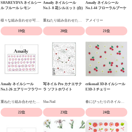
SHAREYDVA ネイルシー
Amaily ネイルシール
Amaily ネイルシール
ル フルール レモン
No.1- 8 花シルエット (白)
No.1-44 フローラルブーケ
様々な組み合わせが可能な、フラワーモチーフのシール
重ねたり組み合わせたりデザイン自在の貼るだけネイルシール
アメイリー
19位
20位
21位
Amaily ネイルシール
写ネイル Pro カナエサク
erikonail 3Dネイルシール
No.1-26 エアリーフラワー
ラ ソフトホワイト
E3D-3 チェリー
重ねたり組み合わせたりデザイン自在の貼るだけネイルシール
Sha-Nail
春にぴったりのネイルシール
22位
23位
24位