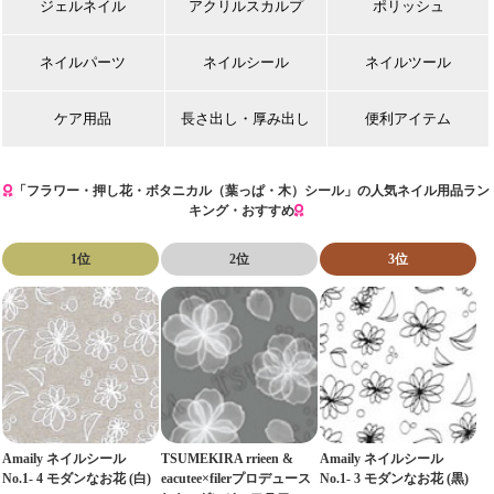
ジェルネイル
アクリルスカルプ
ポリッシュ
ネイルパーツ
ネイルシール
ネイルツール
ケア用品
長さ出し・厚み出し
便利アイテム
「フラワー・押し花・ボタニカル（葉っぱ・木）シール」の人気ネイル用品ラン
キング・おすすめ
1位
2位
3位
Amaily ネイルシール
TSUMEKIRA rrieen &
Amaily ネイルシール
No.1- 4 モダンなお花 (白)
eacutee×filerプロデュース
No.1- 3 モダンなお花 (黒)