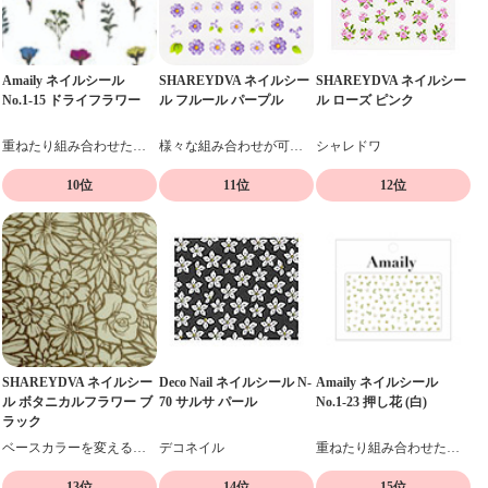
Amaily ネイルシール
SHAREYDVA ネイルシー
SHAREYDVA ネイルシー
No.1-15 ドライフラワー
ル フルール パープル
ル ローズ ピンク
重ねたり組み合わせたりデザイン自在の貼るだけネイルシール
様々な組み合わせが可能な、フラワーモチーフのシール
シャレドワ
10位
11位
12位
SHAREYDVA ネイルシー
Deco Nail ネイルシール N-
Amaily ネイルシール
ル ボタニカルフラワー ブ
70 サルサ パール
No.1-23 押し花 (白)
ラック
ベースカラーを変えることによって様々なフラワーアートが楽しめます。
デコネイル
重ねたり組み合わせたりデザイン自在の貼るだけネイルシール
13位
14位
15位