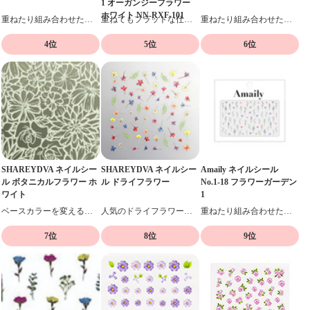
1 オーガンジーフラワー
ホワイト NN-RXF-101
重ねたり組み合わせたりデザイン自在の貼るだけネイルシール
重ねてもフラットな仕上がり、ネイルシール
重ねたり組み合わせたりデザイン自在の貼るだけネイルシール
4位
5位
6位
SHAREYDVA ネイルシー
SHAREYDVA ネイルシー
Amaily ネイルシール
ル ボタニカルフラワー ホ
ル ドライフラワー
No.1-18 フラワーガーデン
ワイト
1
ベースカラーを変えることによって様々なフラワーアートが楽しめます。
人気のドライフラワーをシールで手軽に！
重ねたり組み合わせたりデザイン自在の貼るだけネイルシール
7位
8位
9位