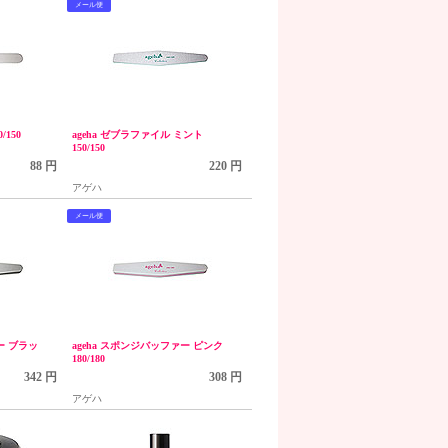
メール便
/150
ageha ゼブラファイル ミント
150/150
88 円
220 円
アゲハ
メール便
ー ブラッ
ageha スポンジバッファー ピンク
180/180
342 円
308 円
アゲハ