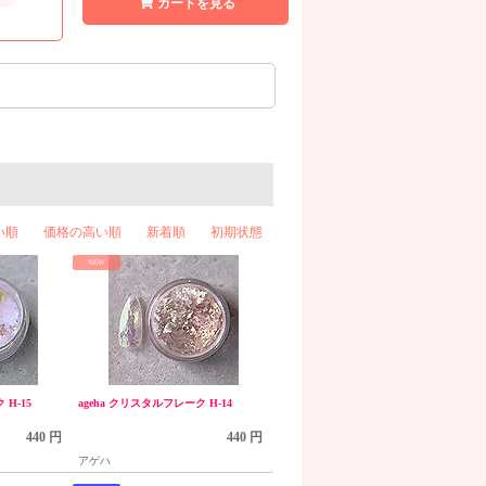
カートを見る
い順
価格の高い順
新着順
初期状態
NEW
 H-15
ageha クリスタルフレーク H-14
440 円
440 円
アゲハ