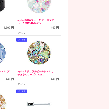
ageha ホロ&フレーク オーロラフ
レークMIX (H-2) 0.2g
6,600 円
440 円
アゲハ
メール便
シェル ブ
ageha ナチュラルビーチシェル ナ
チュラルマーブル NZ01
440 円
440 円
アゲハ
メール便