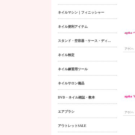
ネイルマシン｜フィニッシャー
ネイル便利アイテム
ageha
スタンド・空容器・ケース・ディスペンサー類
アゲハ
ネイル検定
ネイル練習用ツール
ネイルサロン備品
ageh
DVD・ネイル雑誌・教本
エアブラシ
アゲハ
アウトレットSALE