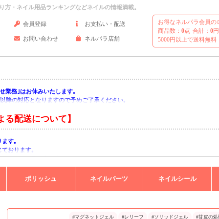
り方・ネイル用品ランキングなどネイルの情報満載。
お得なネルパラ会員の
会員登録
お支払い・配送
商品数：
0
点
合計：
0
円
お問い合わせ
ネルパラ店舗
5000円以上で送料無料
い合わせ業務｣はお休みいたします｡
月)以降の対応となりますので予めご了承ください｡
よる配送について】
ります｡
じております｡
りますようお願い申し上げます｡
ポリッシュ
ネイルパーツ
ネイルシール
#マグネットジェル
#レリーフ
#ソリッドジェル
#甘皮の処