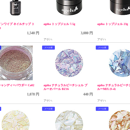
a ノンワイプ ネイルチップ ト
ageha トップジェル 7.5g
ageha トップジェル 23g
g
1,540 円
3,080 円
アゲハ
アゲハ
メール便
メール便
a キャンディーパウダー Ca02
ageha ナチュラルビーチシェル ブ
ageha ナチュラルビーチ
ルーオパール BZ16
ルーMIX (S-4)
1,078 円
440 円
アゲハ
アゲハ
メール便
メール便