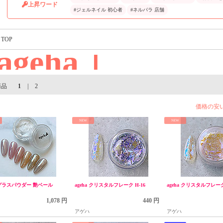
上昇ワード
#ジェルネイル 初心者
#ネルパラ 店舗
TOP
ageha｜
商品
1
|
2
価格の安
NEW
NEW
a グラスパウダー 艶ベール
ageha クリスタルフレーク H-16
ageha クリスタルフレーク
1,078 円
440 円
アゲハ
アゲハ