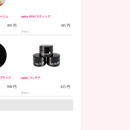
ベージュ
ageha MAGスティック
495 円
385 円
アゲハ
 ブラック
ageha コンテナ
990 円
825 円
アゲハ