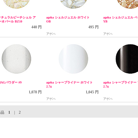
a ナチュラルビーチシェル ア
ageha シェルジュエル ホワイト
ageha シェルジュエル 
オパール BZ10
OB
YB
440 円
495 円
アゲハ
アゲハ
 MAGパウダー #9
ageha シャープライナー ホワイト
ageha シャープライナー
2.7g
2.7g
1,078 円
1,045 円
アゲハ
アゲハ
商品
1
|
2