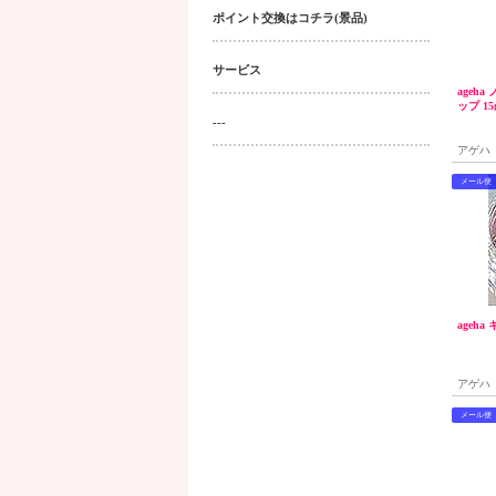
ポイント交換はコチラ(景品)
サービス
ageh
ップ 15
---
アゲハ
メール便
ageh
アゲハ
メール便