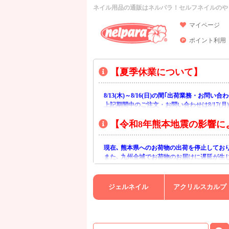
ネイル用品の通販はネルパラ！セルフネイルのや
マイページ
ポイント利用
【夏季休業について】
8/13(木)～8/16(日)の間｢出荷業務・お問
上記期間中のご注文・お問い合わせは8/17(
【令和8年熊本地震の影響に
現在､ 熊本県へのお荷物の出荷を停止してお
また､ 九州全域でお荷物のお届けに遅延が生
ご不便をおかけいたしますが､ 何卒ご理解賜
ジェルネイル
アクリルスカルプ