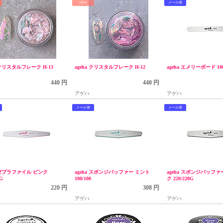
NEW
メール便
a クリスタルフレーク H-13
ageha クリスタルフレーク H-12
ageha エメリーボード 100
440 円
440 円
アゲハ
アゲハ
メール便
メール便
a ゼブラファイル ピンク
ageha スポンジバッファー ミント
ageha スポンジバッファ
0G
100/100
ク 220/220G
220 円
308 円
アゲハ
アゲハ