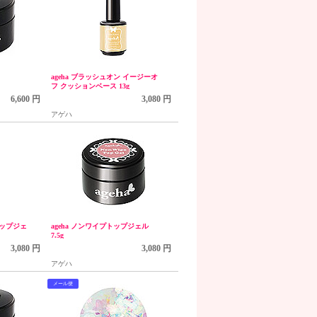
ageha ブラッシュオン イージーオ
フ クッションベース 13g
6,600 円
3,080 円
アゲハ
トップジェ
ageha ノンワイプトップジェル
7.5g
3,080 円
3,080 円
アゲハ
メール便