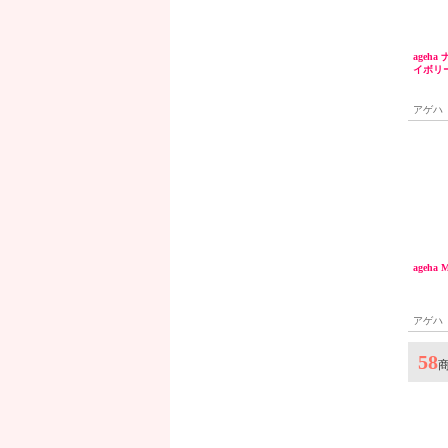
ageh
イボリー
アゲハ
ageha
アゲハ
58