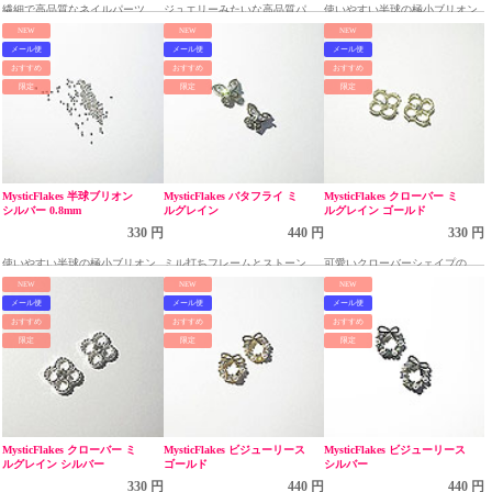
繊細で高品質なネイルパーツ
ジュエリーみたいな高品質パー
使いやすい半球の極小ブリオン
ツ
NEW
NEW
NEW
メール便
メール便
メール便
おすすめ
おすすめ
おすすめ
限定
限定
限定
MysticFlakes 半球ブリオン
MysticFlakes バタフライ ミ
MysticFlakes クローバー ミ
シルバー 0.8mm
ルグレイン
ルグレイン ゴールド
330 円
440 円
330 円
使いやすい半球の極小ブリオン
ミル打ちフレームとストーンの
可愛いクローバーシェイプのパ
ダブルバタフライパーツ
ーツ
NEW
NEW
NEW
メール便
メール便
メール便
おすすめ
おすすめ
おすすめ
限定
限定
限定
MysticFlakes クローバー ミ
MysticFlakes ビジューリース
MysticFlakes ビジューリース
ルグレイン シルバー
ゴールド
シルバー
330 円
440 円
440 円