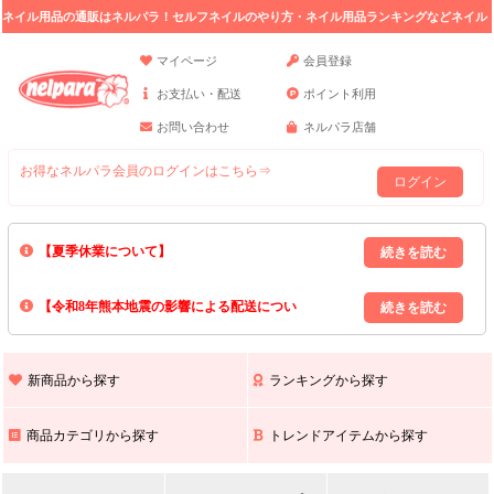
ネイル用品の通販はネルパラ！セルフネイルのやり方・ネイル用品ランキングなどネイル
の情報満載。
マイページ
会員登録
お支払い・配送
ポイント利用
お問い合わせ
ネルパラ店舗
お得なネルパラ会員のログインはこちら⇒
ログイン
【夏季休業について】
8/13(木)～8/16(日)の間｢出荷業務・お問い合わせ業務｣はお休みいたしま
【令和8年熊本地震の影響による配送につい
す｡
上記期間中のご注文・お問い合わせは8/17(月)以降の対応となりますので
て】
現在､ 熊本県へのお荷物の出荷を停止しております｡
予めご了承ください｡
また､ 九州全域でお荷物のお届けに遅延が生じております｡
新商品から探す
ランキングから探す
ご不便をおかけいたしますが､ 何卒ご理解賜りますようお願い申し上げ
ます｡
商品カテゴリから探す
トレンドアイテムから探す