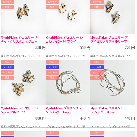
おすすめ
おすすめ
おすすめ
限定
限定
限定
MysticFlakes ジュエリー ナ
MysticFlakes ジュエリー シ
MysticFlakes ジュエリー ブ
ベットクリスタルビジュー
ェルツインバタフライ
ライダルクリスタルリーフ
550 円
550 円
770 円
繊細で高品質なネイルパーツ
繊細で高品質なネイルパーツ
繊細で高品質なネイルパーツ
NEW
NEW
NEW
メール便
メール便
メール便
おすすめ
おすすめ
おすすめ
限定
限定
限定
MysticFlakes ジュエリー ベ
MysticFlakes ブリオンチェー
MysticFlakes ブリオンチェー
ンティフルフラワー
ン シルバー 1mm
ン シルバー 0.8mm
880 円
440 円
440 円
繊細で高品質なネイルパーツ
ブリオンをつなげたような華奢
ブリオンをつなげたような華奢
なネイルチェーン
なネイルチェーン
NEW
NEW
NEW