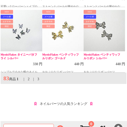
可愛いクローバーシェイプのパ
ストーンとパールが華やかなリ
ストーンとパールが華やかなリ
ーツ
ースパーツ
ースパーツ
NEW
NEW
NEW
メール便
メール便
メール便
おすすめ
おすすめ
おすすめ
限定
限定
限定
MysticFlakes タイニーバタフ
MysticFlakes ベンティワッフ
MysticFlakes ベンティワッフ
ライ シルバー
ルリボン ゴールド
ルリボン シルバー
330 円
440 円
440 円
シンプルで小さな蝶のネイルパ
おおぶりなリボンパーツ
おおぶりなリボンパーツ
ーツ
83
商品
1
|
2
|
3
ネイルパーツの人気ランキング
0