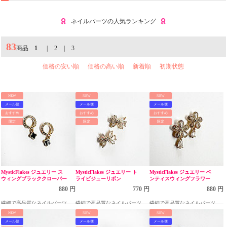
ネイルパーツの人気ランキング
83
商品
1
|
2
|
3
価格の安い順
価格の高い順
新着順
初期状態
NEW
NEW
NEW
メール便
メール便
メール便
おすすめ
おすすめ
おすすめ
限定
限定
限定
MysticFlakes ジュエリー ス
MysticFlakes ジュエリー ト
MysticFlakes ジュエリー ベ
ウィングブラッククローバー
ライビジューリボン
ンティスウィングフラワー
880 円
770 円
880 円
繊細で高品質なネイルパーツ
繊細で高品質なネイルパーツ
繊細で高品質なネイルパーツ
NEW
NEW
NEW
メール便
メール便
メール便