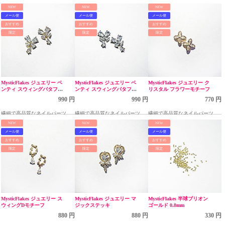
NEW
NEW
NEW
メール便
メール便
メール便
おすすめ
おすすめ
おすすめ
限定
限定
限定
MysticFlakes ジュエリー ベ
MysticFlakes ジュエリー ベ
MysticFlakes ジュエリー ク
ンティ スウィングバタフラ
ンティ スウィングバタフラ
リスタル フラワーモチーフ
イ ゴールド
イ シルバー
990 円
990 円
770 円
繊細で高品質なネイルパーツ
繊細で高品質なネイルパーツ
繊細で高品質なネイルパーツ
NEW
NEW
NEW
メール便
メール便
メール便
おすすめ
おすすめ
おすすめ
限定
限定
限定
MysticFlakes ジュエリー ス
MysticFlakes ジュエリー マ
MysticFlakes 半球ブリオン
ウィングDモチーフ
ジックステッキ
ゴールド 0.8mm
880 円
880 円
330 円