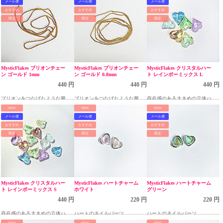
メール便
メール便
メール便
おすすめ
おすすめ
おすすめ
限定
限定
限定
MysticFlakes ブリオンチェー
MysticFlakes ブリオンチェー
MysticFlakes クリスタルハー
ン ゴールド 1mm
ン ゴールド 0.8mm
ト レインボーミックス L
440 円
440 円
440 円
ブリオンをつなげたような華奢
ブリオンをつなげたような華奢
存在感のある大きめの立体ハー
なネイルチェーン
なネイルチェーン
トパーツ
NEW
NEW
NEW
メール便
メール便
メール便
おすすめ
おすすめ
おすすめ
限定
限定
限定
MysticFlakes クリスタルハー
MysticFlakes ハートチャーム
MysticFlakes ハートチャーム
ト レインボーミックス S
ホワイト
グリーン
440 円
220 円
220 円
存在感のある大きめの立体ハー
ハートのネイルパーツ
ハートのネイルパーツ
トパーツ
NEW
NEW
NEW