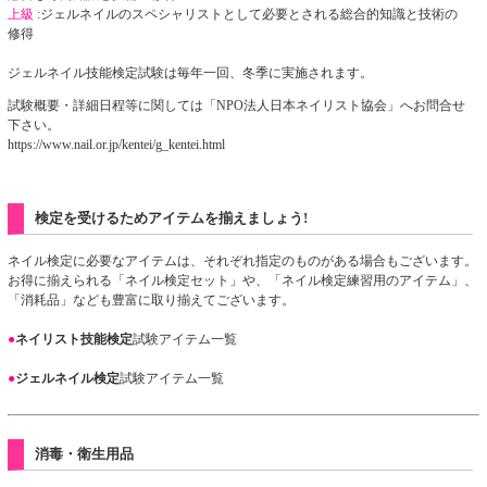
上級
:ジェルネイルのスペシャリストとして必要とされる総合的知識と技術の
修得
ジェルネイル技能検定試験は毎年一回、冬季に実施されます。
試験概要・詳細日程等に関しては「NPO法人日本ネイリスト協会」へお問合せ
下さい。
https://www.nail.or.jp/kentei/g_kentei.html
検定
を受けるためアイテムを揃えましょう!
ネイル検定に必要なアイテムは、それぞれ指定のものがある場合もございます。
お得に揃えられる「ネイル検定セット」や、「ネイル検定練習用のアイテム」、
「消耗品」なども豊富に取り揃えてございます。
●
ネイリスト技能検定
試験アイテム一覧
●
ジェルネイル検定
試験アイテム一覧
消毒・衛生用品