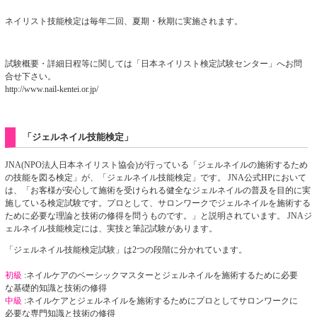
ネイリスト技能検定は毎年二回、夏期・秋期に実施されます。
試験概要・詳細日程等に関しては「日本ネイリスト検定試験センター」へお問
合せ下さい。
http://www.nail-kentei.or.jp/
「ジェルネイル技能検定」
JNA(NPO法人日本ネイリスト協会)が行っている「ジェルネイルの施術するため
の技能を図る検定」が、「ジェルネイル技能検定」です。 JNA公式HPにおいて
は、「お客様が安心して施術を受けられる健全なジェルネイルの普及を目的に実
施している検定試験です。プロとして、サロンワークでジェルネイルを施術する
ために必要な理論と技術の修得を問うものです。」と説明されています。 JNAジ
ェルネイル技能検定には、実技と筆記試験があります。
「ジェルネイル技能検定試験」は2つの段階に分かれています。
初級
:ネイルケアのベーシックマスターとジェルネイルを施術するために必要
な基礎的知識と技術の修得
中級
:ネイルケアとジェルネイルを施術するためにプロとしてサロンワークに
必要な専門知識と技術の修得