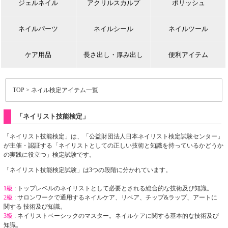
ジェルネイル
アクリルスカルプ
ポリッシュ
ネイルパーツ
ネイルシール
ネイルツール
ケア用品
長さ出し・厚み出し
便利アイテム
TOP
> ネイル検定アイテム一覧
「ネイリスト技能検定」
「ネイリスト技能検定」は、「公益財団法人日本ネイリスト検定試験センター」
が主催・認証する「ネイリストとしての正しい技術と知識を持っているかどうか
の実践に役立つ」検定試験です。
「ネイリスト技能検定試験」は3つの段階に分かれています。
1級
: トップレベルのネイリストとして必要とされる総合的な技術及び知識。
2級
: サロンワークで通用するネイルケア、リペア、チップ&ラップ、アートに
関する 技術及び知識。
3級
: ネイリストベーシックのマスター。ネイルケアに関する基本的な技術及び
知識。