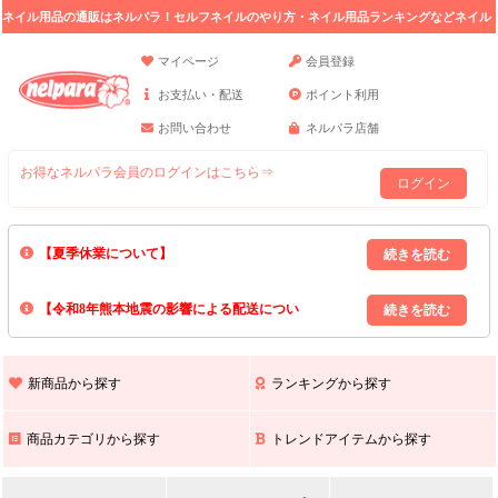
ネイル用品の通販はネルパラ！セルフネイルのやり方・ネイル用品ランキングなどネイル
の情報満載。
マイページ
会員登録
お支払い・配送
ポイント利用
お問い合わせ
ネルパラ店舗
お得なネルパラ会員のログインはこちら⇒
ログイン
【夏季休業について】
8/13(木)～8/16(日)の間｢出荷業務・お問い合わせ業務｣はお休みいたします｡
【令和8年熊本地震の影響による配送につい
上記期間中のご注文・お問い合わせは8/17(月)以降の対応となりますので予
めご了承ください｡
て】
現在､ 熊本県へのお荷物の出荷を停止しております｡
また､ 九州全域でお荷物のお届けに遅延が生じております｡
新商品から探す
ランキングから探す
ご不便をおかけいたしますが､ 何卒ご理解賜りますようお願い申し上げま
す｡
商品カテゴリから探す
トレンドアイテムから探す