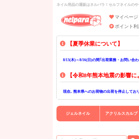
ネイル用品の通販はネルパラ！セルフネイルのや
マイページ
ポイント利
【夏季休業について】
8/13(木)～8/16(日)の間｢出荷業務・お問
上記期間中のご注文・お問い合わせは8/17(
【令和8年熊本地震の影響に
現在､ 熊本県へのお荷物の出荷を停止してお
また､ 九州全域でお荷物のお届けに遅延が生
ご不便をおかけいたしますが､ 何卒ご理解賜
ジェルネイル
アクリルスカルプ