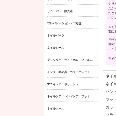
やり
だか
リムーバー・除光液
たと
この
プレパレーション・下処理
※お
TEL 0
ネイルパーツ
※掲
施術
ネイルシール
こん
お店
グリッター・ラメ・ホロ・フィルム・パウダー｜ネイルパーツ
インク・絵の具・カラーパレット
ネイ
ネイ
マニキュア・ポリッシュ
ハン
ネイルケア・ハンドケア・フットケア・ボディケア
フッ
カラ
ネイルツール
フラ