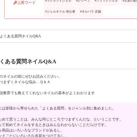
#マグネットジェル
#レリーフ
#ソリッドジェル
#甘皮の処
上昇ワード
#ジェルネイル 初心者
#ネルパラ 店舗
 よくある質問ネイルQ&A
くある質問ネイルQ&A
のネイルの前にぜひお読みください。
つまずくネイルな悩み…Ｑ＆Ａ
信教育でも教えてくれないネイルの基本がよくわかります
には皆様から寄せられた「よくある質問」をジャンル別に集めました。
ためて思うことは、みんな同じところでつまずくんだな、ということです。
って初めてネイルをするときはみんなわからないことだらけです。
ル用品はいろいろなブランドがあるし、
ンドごとにいろいろな名前をつけてるし、