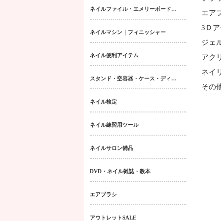
ネイルファイル・エメリーボード・シャイナー
エア
3Ｄ
ネイルマシン｜フィニッシャー
ジェ
ネイル便利アイテム
アク
ネイ
スタンド・空容器・ケース・ディスペンサー類
その
ネイル検定
ネイル練習用ツール
ネイルサロン備品
DVD・ネイル雑誌・教本
エアブラシ
アウトレットSALE