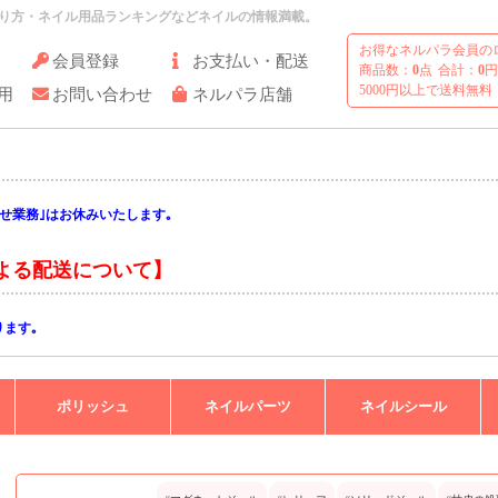
り方・ネイル用品ランキングなどネイルの情報満載。
お得なネルパラ会員の
会員登録
お支払い・配送
商品数：
0
点
合計：
0
円
5000円以上で送料無料
用
お問い合わせ
ネルパラ店舗
い合わせ業務｣はお休みいたします｡
月)以降の対応となりますので予めご了承ください｡
よる配送について】
ります｡
じております｡
りますようお願い申し上げます｡
ポリッシュ
ネイルパーツ
ネイルシール