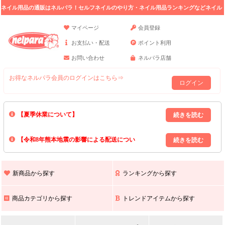
ネイル用品の通販はネルパラ！セルフネイルのやり方・ネイル用品ランキングなどネイル
の情報満載。
マイページ
会員登録
お支払い・配送
ポイント利用
お問い合わせ
ネルパラ店舗
お得なネルパラ会員のログインはこちら⇒
ログイン
【夏季休業について】
8/13(木)～8/16(日)の間｢出荷業務・お問い合わせ業務｣はお休みいたしま
【令和8年熊本地震の影響による配送につい
す｡
上記期間中のご注文・お問い合わせは8/17(月)以降の対応となりますので
て】
現在､ 熊本県へのお荷物の出荷を停止しております｡
予めご了承ください｡
また､ 九州全域でお荷物のお届けに遅延が生じております｡
新商品から探す
ランキングから探す
ご不便をおかけいたしますが､ 何卒ご理解賜りますようお願い申し上げ
ます｡
商品カテゴリから探す
トレンドアイテムから探す