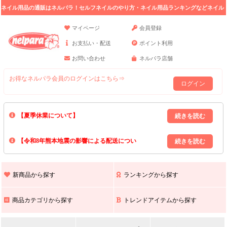
ネイル用品の通販はネルパラ！セルフネイルのやり方・ネイル用品ランキングなどネイル
の情報満載。
マイページ
会員登録
お支払い・配送
ポイント利用
お問い合わせ
ネルパラ店舗
お得なネルパラ会員のログインはこちら⇒
ログイン
【夏季休業について】
8/13(木)～8/16(日)の間｢出荷業務・お問い合わせ業務｣はお休みいたしま
【令和8年熊本地震の影響による配送につい
す｡
上記期間中のご注文・お問い合わせは8/17(月)以降の対応となりますので
て】
現在､ 熊本県へのお荷物の出荷を停止しております｡
予めご了承ください｡
また､ 九州全域でお荷物のお届けに遅延が生じております｡
新商品から探す
ランキングから探す
ご不便をおかけいたしますが､ 何卒ご理解賜りますようお願い申し上げ
ます｡
商品カテゴリから探す
トレンドアイテムから探す