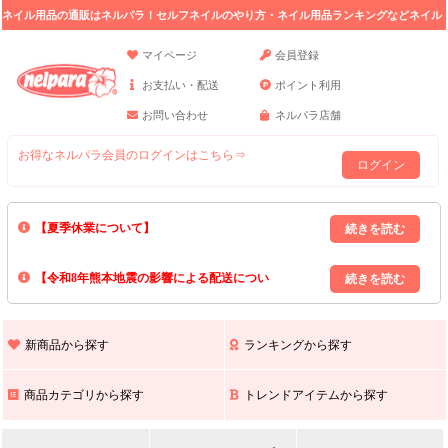
ネイル用品の通販はネルパラ！セルフネイルのやり方・ネイル用品ランキングなどネイル
の情報満載。
マイページ
会員登録
お支払い・配送
ポイント利用
お問い合わせ
ネルパラ店舗
お得なネルパラ会員のログインはこちら⇒
ログイン
【夏季休業について】
8/13(木)～8/16(日)の間｢出荷業務・お問い合わせ業務｣はお休みいたしま
【令和8年熊本地震の影響による配送につい
す｡
上記期間中のご注文・お問い合わせは8/17(月)以降の対応となりますので
て】
現在､ 熊本県へのお荷物の出荷を停止しております｡
予めご了承ください｡
また､ 九州全域でお荷物のお届けに遅延が生じております｡
新商品から探す
ランキングから探す
ご不便をおかけいたしますが､ 何卒ご理解賜りますようお願い申し上げ
ます｡
商品カテゴリから探す
トレンドアイテムから探す