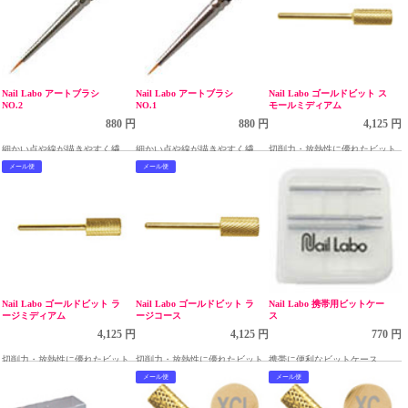
Nail Labo アートブラシ
Nail Labo アートブラシ
Nail Labo ゴールドビット ス
NO.2
NO.1
モールミディアム
880 円
880 円
4,125 円
細かい点や線が描きやすく繊細
細かい点や線が描きやすく繊細
切削力・放熱性に優れたビット
がアートに適したアートブラシ
がアートに適したアートブラシ
メール便
メール便
Nail Labo ゴールドビット ラ
Nail Labo ゴールドビット ラ
Nail Labo 携帯用ビットケー
ージミディアム
ージコース
ス
4,125 円
4,125 円
770 円
切削力・放熱性に優れたビット
切削力・放熱性に優れたビット
携帯に便利なビットケース
メール便
メール便