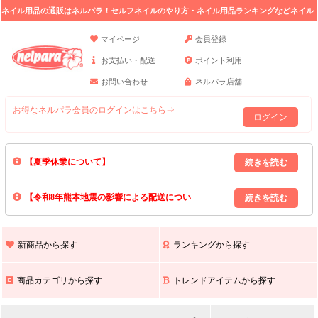
ネイル用品の通販はネルパラ！セルフネイルのやり方・ネイル用品ランキングなどネイル
の情報満載。
マイページ
会員登録
お支払い・配送
ポイント利用
お問い合わせ
ネルパラ店舗
お得なネルパラ会員のログインはこちら⇒
ログイン
【夏季休業について】
8/13(木)～8/16(日)の間｢出荷業務・お問い合わせ業務｣はお休みいたしま
【令和8年熊本地震の影響による配送につい
す｡
上記期間中のご注文・お問い合わせは8/17(月)以降の対応となりますので
て】
現在､ 熊本県へのお荷物の出荷を停止しております｡
予めご了承ください｡
また､ 九州全域でお荷物のお届けに遅延が生じております｡
新商品から探す
ランキングから探す
ご不便をおかけいたしますが､ 何卒ご理解賜りますようお願い申し上げ
ます｡
商品カテゴリから探す
トレンドアイテムから探す