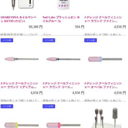
SHAREYDVA ネイルマシー
Nail Labo ブラッシュオン ネ
J-ナレッジ クールフィニッシ
ン KEVIN (ケビン)
イルグルー 7g
ャー ラウンド ファイン
CBP2006
69,300 円
594 円
4,950 円
軽量!静音!安定感!シンプルデザ
グルー
発熱が低くオフ時にも熱くなり
インでコンパクトなのに高性能
にくいビット
メール便
メール便
メール便
J-ナレッジ クールフィニッシ
J-ナレッジ クールフィニッシ
J-ナレッジ クールフィニッシ
ャー ラウンド ミディアム
ャー ラウンド コース
ャー オーバル ファイン
CBP2005
CBP2004
CBP2003
4,950 円
4,950 円
4,950 円
発熱が低くオフ時にも熱くなり
発熱が低くオフ時にも熱くなり
発熱が低くオフ時にも熱くなり
にくいビット
にくいビット
にくいビット
メール便
メール便