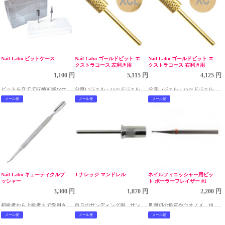
Nail Labo ビットケース
Nail Labo ゴールドビット エ
Nail Labo ゴールドビット エ
クストラコース 左利き用
クストラコース 右利き用
1,100 円
5,115 円
4,125 円
ビットを立てて収納可能なケー
分厚いジェル・ハードジェル・
分厚いジェル・ハードジェル・
ス
アクリルも効率よくオフ
アクリルも効率よくオフ
メール便
メール便
メール便
Nail Labo キューティクルプ
J-ナレッジ マンドレル
ネイルフィニッシャー用ビッ
ッシャー
ト ボーラーフレイザー #1
3,300 円
1,870 円
2,200 円
初級者から上級者まで愛用され
自爪のサンディング用。サンデ
爪周辺の角質やウオノメ、頑固
るベーシックなタイプ
ィングバンドをかぶせて下の写
な爪のお手入に！
メール便
メール便
メール便
真のように使います。