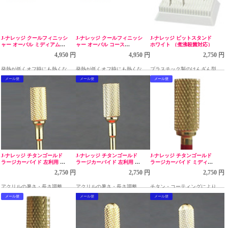
J-ナレッジ クールフィニッシ
J-ナレッジ クールフィニッシ
J-ナレッジ ビットスタンド
ャー オーバル ミディアム
ャー オーバル コース
ホワイト （煮沸殺菌対応）
CBP2002
CBP2001
4,950 円
4,950 円
2,750 円
発熱が低くオフ時にも熱くなり
発熱が低くオフ時にも熱くなり
プラスチック製のけんざん型ビ
にくいビット
にくいビット
ット用スタンド
メール便
メール便
メール便
J-ナレッジ チタンゴールド
J-ナレッジ チタンゴールド
J-ナレッジ チタンゴールド
ラージカーバイド 左利用 ミ
ラージカーバイド 左利用 フ
ラージカーバイド ミディア
ディアム
ァイン
ム
2,750 円
2,750 円
2,750 円
アクリルの暑さ・長さ調整、ジ
アクリルの暑さ・長さ調整、ジ
チタン・コーティングにより切
ェルネイルのオフ、表面ならし
ェルネイルのオフ、表面ならし
れ味が長持ちします。
メール便
メール便
メール便
等に使用
等に使用