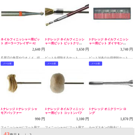
ネイルフィニッシャー用ビッ
J-ナレッジ ネイルフィニッシ
J-ナレッジ ネイルフィニッシ
ト ボーラーフレイザー #2
ャー用ビット ビットクリー
ャー用ビット ダイヤモンド
ナセット
30本セット
2,640 円
1,650 円
3,740 円
爪周辺の角質やウオノメ、頑固
ビットを掃除するセット
ビット30本のお得便利セット
な爪のお手入に！
メール便
メール便
メール便
J-ナレッジ J-ナレッジ シャ
J-ナレッジ ネイルフィニッシ
J-ナレッジ オニクリーン ロ
モアバッファー
ャー用ビット コットンバフ
ング
990 円
1,100 円
1,870 円
フィニッシャーにフット用アタ
フィニッシャーにフット用アタ
ルーズスキンの除去に！
ッチメントを装着すれば、簡単
ッチメントを装着すれば、簡単
43