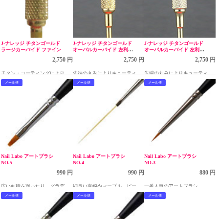
J-ナレッジ チタンゴールド
J-ナレッジ チタンゴールド
J-ナレッジ チタンゴールド
ラージカーバイド ファイン
オーバルカーバイド 左利用
オーバルカーバイド 左利用
ミディアム
ファイン
2,750 円
2,750 円
2,750 円
チタン・コーティングにより切
先端の丸みによりキューティク
先端の丸みによりキューティク
れ味が長持ちします。
ル周りも安心して使用できま
ル周りも安心して使用できま
メール便
メール便
メール便
す。
す。
Nail Labo アートブラシ
Nail Labo アートブラシ
Nail Labo アートブラシ
NO.5
NO.4
NO.3
990 円
990 円
880 円
広い面積を塗ったり、グラデー
細長い直線やマーブル、ピーコ
一番人気のアートブラシ
ションを取り入れたアートに最
ックアートに最適なジェルブラ
メール便
メール便
メール便
適なジェルブラシ
シ