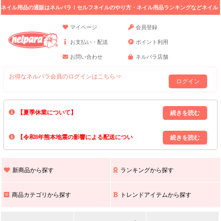
ネイル用品の通販はネルパラ！セルフネイルのやり方・ネイル用品ランキングなどネイル
の情報満載。
マイページ
会員登録
お支払い・配送
ポイント利用
お問い合わせ
ネルパラ店舗
お得なネルパラ会員のログインはこちら⇒
ログイン
【夏季休業について】
8/13(木)～8/16(日)の間｢出荷業務・お問い合わせ業務｣はお休みいたしま
【令和8年熊本地震の影響による配送につい
す｡
上記期間中のご注文・お問い合わせは8/17(月)以降の対応となりますので
て】
現在､ 熊本県へのお荷物の出荷を停止しております｡
予めご了承ください｡
また､ 九州全域でお荷物のお届けに遅延が生じております｡
新商品から探す
ランキングから探す
ご不便をおかけいたしますが､ 何卒ご理解賜りますようお願い申し上げ
ます｡
商品カテゴリから探す
トレンドアイテムから探す