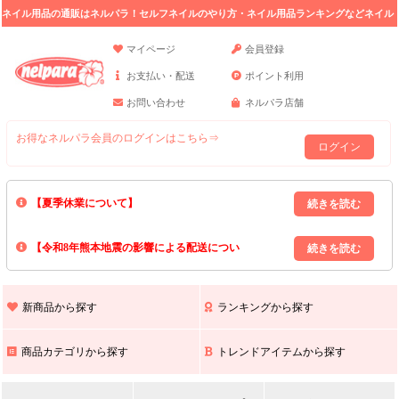
ネイル用品の通販はネルパラ！セルフネイルのやり方・ネイル用品ランキングなどネイル
の情報満載。
マイページ
会員登録
お支払い・配送
ポイント利用
お問い合わせ
ネルパラ店舗
お得なネルパラ会員のログインはこちら⇒
ログイン
【夏季休業について】
8/13(木)～8/16(日)の間｢出荷業務・お問い合わせ業務｣はお休みいたしま
【令和8年熊本地震の影響による配送につい
す｡
上記期間中のご注文・お問い合わせは8/17(月)以降の対応となりますので
て】
現在､ 熊本県へのお荷物の出荷を停止しております｡
予めご了承ください｡
また､ 九州全域でお荷物のお届けに遅延が生じております｡
新商品から探す
ランキングから探す
ご不便をおかけいたしますが､ 何卒ご理解賜りますようお願い申し上げ
ます｡
商品カテゴリから探す
トレンドアイテムから探す