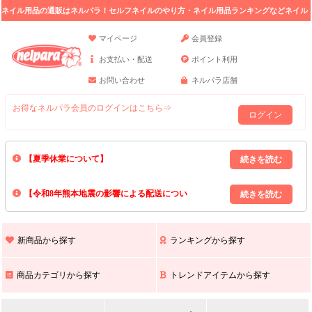
ネイル用品の通販はネルパラ！セルフネイルのやり方・ネイル用品ランキングなどネイル
の情報満載。
マイページ
会員登録
お支払い・配送
ポイント利用
お問い合わせ
ネルパラ店舗
お得なネルパラ会員のログインはこちら⇒
ログイン
【夏季休業について】
8/13(木)～8/16(日)の間｢出荷業務・お問い合わせ業務｣はお休みいたしま
【令和8年熊本地震の影響による配送につい
す｡
上記期間中のご注文・お問い合わせは8/17(月)以降の対応となりますので
て】
現在､ 熊本県へのお荷物の出荷を停止しております｡
予めご了承ください｡
また､ 九州全域でお荷物のお届けに遅延が生じております｡
新商品から探す
ランキングから探す
ご不便をおかけいたしますが､ 何卒ご理解賜りますようお願い申し上げ
ます｡
商品カテゴリから探す
トレンドアイテムから探す