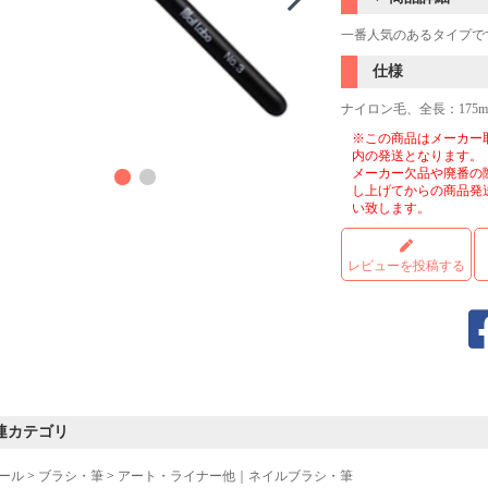
一番人気のあるタイプで
仕様
ナイロン毛、全長：175m
※この商品はメーカー
内の発送となります。
メーカー欠品や廃番の
し上げてからの商品発
い致します。
レビューを投稿する
連カテゴリ
ール
>
ブラシ・筆
>
アート・ライナー他｜ネイルブラシ・筆