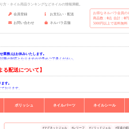
り方・ネイル用品ランキングなどネイルの情報満載。
お得なネルパラ会員の
会員登録
お支払い・配送
商品数：
0
点
合計：
0
円
お問い合わせ
ネルパラ店舗
5000円以上で送料無料
い合わせ業務｣はお休みいたします｡
月)以降の対応となりますので予めご了承ください｡
よる配送について】
ります｡
じております｡
りますようお願い申し上げます｡
ポリッシュ
ネイルパーツ
ネイルシール
#マグネットジェル
#レリーフ
#ソリッドジェル
#甘皮の処