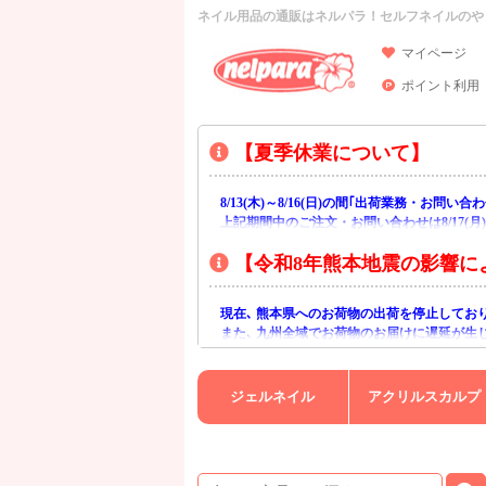
ネイル用品の通販はネルパラ！セルフネイルのや
マイページ
ポイント利用
【夏季休業について】
8/13(木)～8/16(日)の間｢出荷業務・お問
上記期間中のご注文・お問い合わせは8/17(
【令和8年熊本地震の影響に
現在､ 熊本県へのお荷物の出荷を停止してお
また､ 九州全域でお荷物のお届けに遅延が生
ご不便をおかけいたしますが､ 何卒ご理解賜
ジェルネイル
アクリルスカルプ