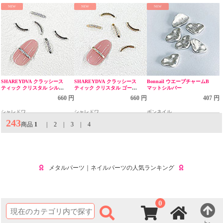
NEW
NEW
NEW
SHAREYDVA クラッシース
SHAREYDVA クラッシース
Bonnail ウエーブチャームB
ティック クリスタル シルバ
ティック クリスタル ゴール
マットシルバー
ー
ド
660 円
660 円
407 円
シャレドワ
シャレドワ
ボンネイル
243
商品
1
|
2
|
3
|
4
メタルパーツ｜ネイルパーツの人気ランキング
0