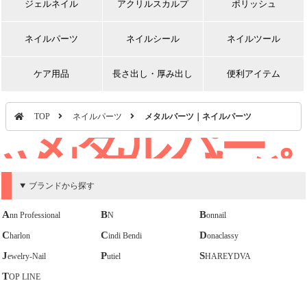
ジェルネイル
アクリルスカルプ
ポリッシュ
ネイルパーツ
ネイルシール
ネイルツール
ケア用品
長さ出し・厚み出し
便利アイテム
TOP
ネイルパーツ
メタルパーツ｜ネイルパーツ
メタルパー
ツ｜ネイルパ
ーツ
ブランドから探す
Ann Professional
BN
Bonnail
Charlon
Cindi Bendi
Donaclassy
Jewelry-Nail
Putiel
SHAREYDVA
TOP LINE