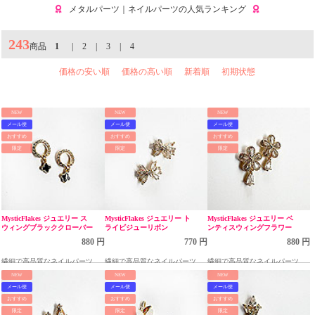
メタルパーツ｜ネイルパーツの人気ランキング
243
商品
1
|
2
|
3
|
4
価格の安い順
価格の高い順
新着順
初期状態
NEW
NEW
NEW
メール便
メール便
メール便
おすすめ
おすすめ
おすすめ
限定
限定
限定
MysticFlakes ジュエリー ス
MysticFlakes ジュエリー ト
MysticFlakes ジュエリー ベ
ウィングブラッククローバー
ライビジューリボン
ンティスウィングフラワー
880 円
770 円
880 円
繊細で高品質なネイルパーツ
繊細で高品質なネイルパーツ
繊細で高品質なネイルパーツ
NEW
NEW
NEW
メール便
メール便
メール便
おすすめ
おすすめ
おすすめ
限定
限定
限定