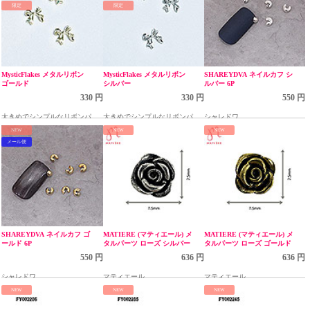
限定
限定
MysticFlakes メタルリボン
MysticFlakes メタルリボン
SHAREYDVA ネイルカフ シ
ゴールド
シルバー
ルバー 6P
330 円
330 円
550 円
大きめでシンプルなリボンパー
大きめでシンプルなリボンパー
シャレドワ
ツ
ツ
NEW
NEW
NEW
メール便
SHAREYDVA ネイルカフ ゴ
MATIERE (マティエール) メ
MATIERE (マティエール) メ
ールド 6P
タルパーツ ローズ シルバー
タルパーツ ローズ ゴールド
550 円
636 円
636 円
シャレドワ
マティエール
マティエール
NEW
NEW
NEW