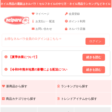
ネイル用品の通販はネルパラ！セルフネイルのやり方・ネイル用品ランキングなどネイル
の情報満載。
マイページ
会員登録
お支払い・配送
ポイント利用
お問い合わせ
ネルパラ店舗
お得なネルパラ会員のログインはこちら⇒
ログイン
【夏季休業について】
8/13(木)～8/16(日)の間｢出荷業務・お問い合わせ業務｣はお休みいたしま
【令和8年熊本地震の影響による配送につい
す｡
上記期間中のご注文・お問い合わせは8/17(月)以降の対応となりますので
て】
現在､ 熊本県へのお荷物の出荷を停止しております｡
予めご了承ください｡
また､ 九州全域でお荷物のお届けに遅延が生じております｡
新商品から探す
ランキングから探す
ご不便をおかけいたしますが､ 何卒ご理解賜りますようお願い申し上げ
ます｡
商品カテゴリから探す
トレンドアイテムから探す