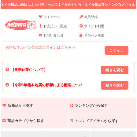
ネイル用品の通販はネルパラ！セルフネイルのやり方・ネイル用品ランキングなどネイル
の情報満載。
マイページ
会員登録
お支払い・配送
ポイント利用
お問い合わせ
ネルパラ店舗
お得なネルパラ会員のログインはこちら⇒
ログイン
【夏季休業について】
8/13(木)～8/16(日)の間｢出荷業務・お問い合わせ業務｣はお休みいたしま
【令和8年熊本地震の影響による配送につい
す｡
上記期間中のご注文・お問い合わせは8/17(月)以降の対応となりますので
て】
現在､ 熊本県へのお荷物の出荷を停止しております｡
予めご了承ください｡
また､ 九州全域でお荷物のお届けに遅延が生じております｡
新商品から探す
ランキングから探す
ご不便をおかけいたしますが､ 何卒ご理解賜りますようお願い申し上げ
ます｡
商品カテゴリから探す
トレンドアイテムから探す