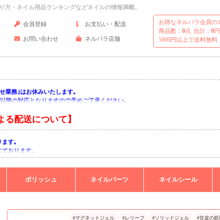
り方・ネイル用品ランキングなどネイルの情報満載。
お得なネルパラ会員の
会員登録
お支払い・配送
商品数：
0
点
合計：
0
円
お問い合わせ
ネルパラ店舗
5000円以上で送料無料
い合わせ業務｣はお休みいたします｡
月)以降の対応となりますので予めご了承ください｡
よる配送について】
ります｡
じております｡
りますようお願い申し上げます｡
ポリッシュ
ネイルパーツ
ネイルシール
#マグネットジェル
#レリーフ
#ソリッドジェル
#甘皮の処