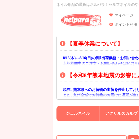
ネイル用品の通販はネルパラ！セルフネイルのや
マイページ
ポイント利用
【夏季休業について】
8/13(木)～8/16(日)の間｢出荷業務・お問
上記期間中のご注文・お問い合わせは8/17(
【令和8年熊本地震の影響に
現在､ 熊本県へのお荷物の出荷を停止してお
また､ 九州全域でお荷物のお届けに遅延が生
ご不便をおかけいたしますが､ 何卒ご理解賜
ジェルネイル
アクリルスカルプ