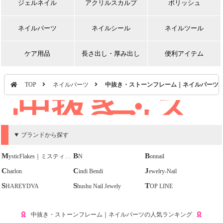
ジェルネイル
アクリルスカルプ
ポリッシュ
ネイルパーツ
ネイルシール
ネイルツール
ケア用品
長さ出し・厚み出し
便利アイテム
TOP
ネイルパーツ
中抜き・ストーンフレーム｜ネイルパーツ
中抜き・ス
トーンフレー
ム｜ネイルパ
ブランドから探す
ーツ
MysticFlakes｜ミスティックフレークス
BN
Bonnail
Charlon
Cindi Bendi
Jewelry-Nail
SHAREYDVA
Shushu Nail Jewely
TOP LINE
中抜き・ストーンフレーム｜ネイルパーツの人気ランキング