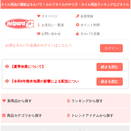
ネイル用品の通販はネルパラ！セルフネイルのやり方・ネイル用品ランキングなどネイル
の情報満載。
マイページ
会員登録
お支払い・配送
ポイント利用
お問い合わせ
ネルパラ店舗
お得なネルパラ会員のログインはこちら⇒
ログイン
【夏季休業について】
8/13(木)～8/16(日)の間｢出荷業務・お問い合わせ業務｣はお休みいたしま
【令和8年熊本地震の影響による配送につい
す｡
上記期間中のご注文・お問い合わせは8/17(月)以降の対応となりますので
て】
現在､ 熊本県へのお荷物の出荷を停止しております｡
予めご了承ください｡
また､ 九州全域でお荷物のお届けに遅延が生じております｡
新商品から探す
ランキングから探す
ご不便をおかけいたしますが､ 何卒ご理解賜りますようお願い申し上げ
ます｡
商品カテゴリから探す
トレンドアイテムから探す