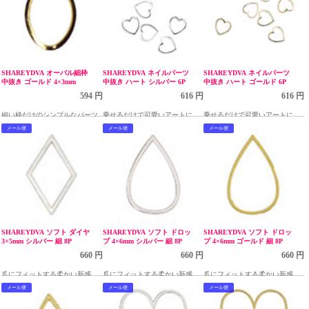
SHAREYDVA オーバル細枠
SHAREYDVA ネイルパーツ
SHAREYDVA ネイルパーツ
中抜き ゴールド 4×3mm
中抜き ハート シルバー 6P
中抜き ハート ゴールド 6P
594 円
616 円
616 円
細い枠だけのシンプルなパーツ
乗せるだけで可愛いアートに
乗せるだけで可愛いアートに
メール便
メール便
メール便
SHAREYDVA ソフト ダイヤ
SHAREYDVA ソフト ドロッ
SHAREYDVA ソフト ドロッ
3×5mm シルバー 細 8P
プ 4×6mm シルバー 細 8P
プ 4×6mm ゴールド 細 8P
660 円
660 円
660 円
爪にフィットする柔かい新感覚
爪にフィットする柔かい新感覚
爪にフィットする柔かい新感覚
のソフトフレームのメタルパー
のソフトフレームのメタルパー
のソフトフレームのメタルパー
メール便
メール便
メール便
ツ
ツ
ツ