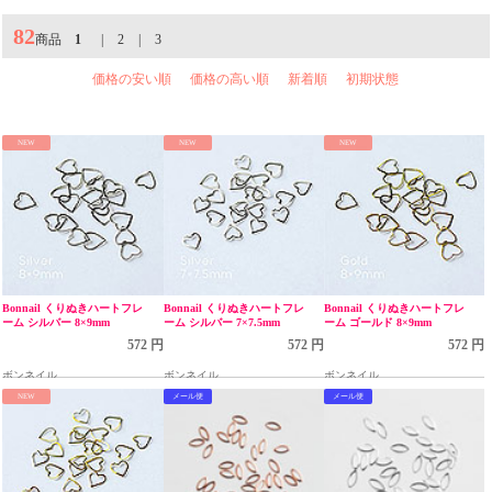
82
商品
1
|
2
|
3
価格の安い順
価格の高い順
新着順
初期状態
NEW
NEW
NEW
Bonnail くりぬきハートフレ
Bonnail くりぬきハートフレ
Bonnail くりぬきハートフレ
ーム シルバー 8×9mm
ーム シルバー 7×7.5mm
ーム ゴールド 8×9mm
572 円
572 円
572 円
ボンネイル
ボンネイル
ボンネイル
NEW
メール便
メール便