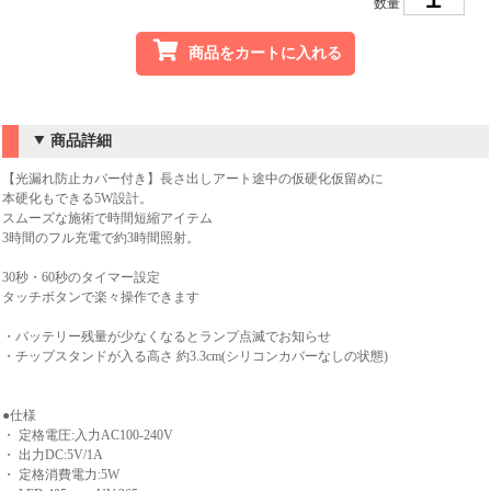
数量
商品をカートに入れる
商品詳細
【光漏れ防止カバー付き】長さ出しアート途中の仮硬化仮留めに
本硬化もできる5W設計。
スムーズな施術で時間短縮アイテム
3時間のフル充電で約3時間照射。
30秒・60秒のタイマー設定
タッチボタンで楽々操作できます
・バッテリー残量が少なくなるとランプ点滅でお知らせ
・チップスタンドが入る高さ 約3.3cm(シリコンカバーなしの状態)
●仕様
・ 定格電圧:入力AC100-240V
・ 出力DC:5V/1A
・ 定格消費電力:5W