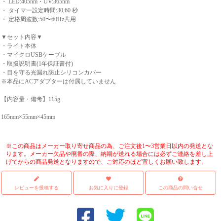
・ LED:405nm・UV:365nm
・ タイマー設定時間:30,60 秒
・ 定格周波数:50〜60Hz共用
▼セット内容▼
・ライト本体
・マイクロUSBケーブル
・取扱説明書(1年保証書付)
・目を守る光漏れ防止シリコンカバー
※本品にACアダプターは付属していません
【内容量・備考】115g
165mm×55mm×45mm
※この商品はメーカー取り寄せ商品の為、ご注文後1〜3営業日以内の発送とな
ります。メーカー欠品や廃番の際、納期が送れる場合には必ずご連絡を差し上
げてからの商品発送となりますので、ご対応のほど宜しくお願い致します。
レビューを投稿する
お気に入りに登録
この商品の問い合せ