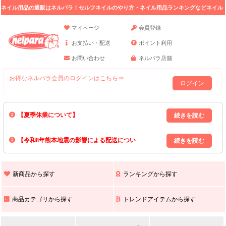
ネイル用品の通販はネルパラ！セルフネイルのやり方・ネイル用品ランキングなどネイル
の情報満載。
マイページ
会員登録
お支払い・配送
ポイント利用
お問い合わせ
ネルパラ店舗
お得なネルパラ会員のログインはこちら⇒
ログイン
【夏季休業について】
8/13(木)～8/16(日)の間｢出荷業務・お問い合わせ業務｣はお休みいたしま
【令和8年熊本地震の影響による配送につい
す｡
上記期間中のご注文・お問い合わせは8/17(月)以降の対応となりますので
て】
現在､ 熊本県へのお荷物の出荷を停止しております｡
予めご了承ください｡
また､ 九州全域でお荷物のお届けに遅延が生じております｡
新商品から探す
ランキングから探す
ご不便をおかけいたしますが､ 何卒ご理解賜りますようお願い申し上げ
ます｡
商品カテゴリから探す
トレンドアイテムから探す