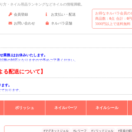
り方・ネイル用品ランキングなどネイルの情報満載。
お得なネルパラ会員の
会員登録
お支払い・配送
商品数：
0
点
合計：
0
円
お問い合わせ
ネルパラ店舗
5000円以上で送料無料
い合わせ業務｣はお休みいたします｡
月)以降の対応となりますので予めご了承ください｡
よる配送について】
ります｡
じております｡
りますようお願い申し上げます｡
ポリッシュ
ネイルパーツ
ネイルシール
#マグネットジェル
#レリーフ
#ソリッドジェル
#甘皮の処