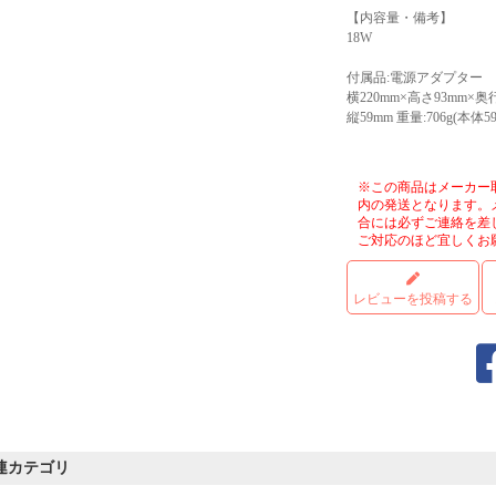
【内容量・備考】
18W
付属品:電源アダプター
横220mm×高さ93mm×奥行
縦59mm 重量:706g(本体59
※この商品はメーカー
内の発送となります。
合には必ずご連絡を差
ご対応のほど宜しくお
レビューを投稿する
連カテゴリ