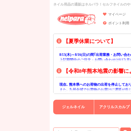
ネイル用品の通販はネルパラ！セルフネイルのや
マイページ
ポイント利用
【夏季休業について】
8/13(木)～8/16(日)の間｢出荷業務・お問
上記期間中のご注文・お問い合わせは8/17(
【令和8年熊本地震の影響に
現在､ 熊本県へのお荷物の出荷を停止してお
また､ 九州全域でお荷物のお届けに遅延が生
ご不便をおかけいたしますが､ 何卒ご理解賜
ジェルネイル
アクリルスカルプ