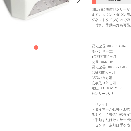
開口部に照射センサーが
ます。カウントダウンモ
グネットタイプなので取り
ー付き。手動点灯も可能
硬化波長380nm〜420nm
※センサー式
●保証期間6ヶ月
波長 :50-60Hz
硬化波長:380nm〜420nm
保証期間:6ヶ月
LEDのみ対応
底板取り外し可
電圧 :AC100V-240V
センサー:あり
LEDライト
・タイマーが15秒・30
るよう、従来の10秒タイ
・手動またはセンサー点
・センサー点灯は手を抜