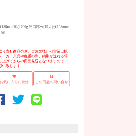
180mm 重さ706g 開口部分(最大)横158mm×
2g)
取り寄せ商品の為、ご注文後1〜3営業日以
メーカー欠品や廃番の際、納期が送れる場
し上げてからの商品発送となりますので、
願い致します。
お気に入りに登録
この商品の問い合せ