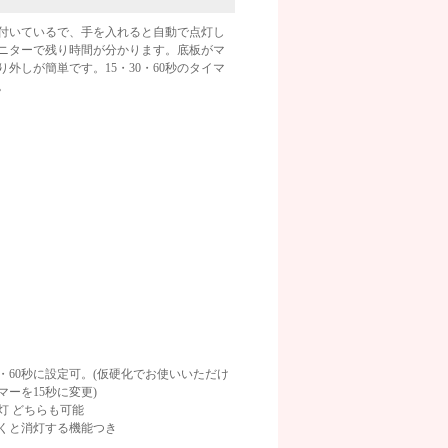
付いているで、手を入れると自動で点灯し
ニターで残り時間が分かります。底板がマ
外しが簡単です。15・30・60秒のタイマ
。
秒・60秒に設定可。(仮硬化でお使いいただけ
マーを15秒に変更)
灯 どちらも可能
くと消灯する機能つき