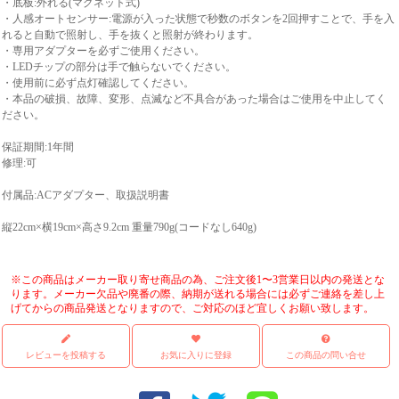
・底板:外れる(マグネット式)
・人感オートセンサー:電源が入った状態で秒数のボタンを2回押すことで、手を入
れると自動で照射し、手を抜くと照射が終わります。
・専用アダプターを必ずご使用ください。
・LEDチップの部分は手で触らないでください。
・使用前に必ず点灯確認してください。
・本品の破損、故障、変形、点滅など不具合があった場合はご使用を中止してく
ださい。
保証期間:1年間
修理:可
付属品:ACアダプター、取扱説明書
縦22cm×横19cm×高さ9.2cm 重量790g(コードなし640g)
※この商品はメーカー取り寄せ商品の為、ご注文後1〜3営業日以内の発送とな
ります。メーカー欠品や廃番の際、納期が送れる場合には必ずご連絡を差し上
げてからの商品発送となりますので、ご対応のほど宜しくお願い致します。
レビューを投稿する
お気に入りに登録
この商品の問い合せ