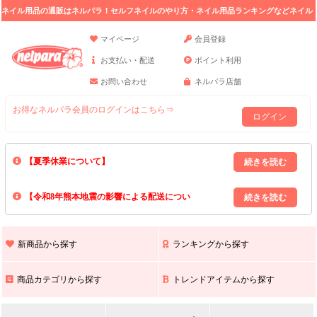
ネイル用品の通販はネルパラ！セルフネイルのやり方・ネイル用品ランキングなどネイル
の情報満載。
マイページ
会員登録
お支払い・配送
ポイント利用
お問い合わせ
ネルパラ店舗
お得なネルパラ会員のログインはこちら⇒
ログイン
【夏季休業について】
8/13(木)～8/16(日)の間｢出荷業務・お問い合わせ業務｣はお休みいたしま
【令和8年熊本地震の影響による配送につい
す｡
上記期間中のご注文・お問い合わせは8/17(月)以降の対応となりますので
て】
現在､ 熊本県へのお荷物の出荷を停止しております｡
予めご了承ください｡
また､ 九州全域でお荷物のお届けに遅延が生じております｡
新商品から探す
ランキングから探す
ご不便をおかけいたしますが､ 何卒ご理解賜りますようお願い申し上げ
ます｡
商品カテゴリから探す
トレンドアイテムから探す