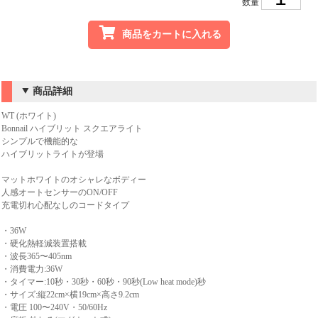
数量
商品をカートに入れる
商品詳細
WT (ホワイト)
Bonnail ハイブリット スクエアライト
シンプルで機能的な
ハイブリットライトが登場
マットホワイトのオシャレなボディー
人感オートセンサーのON/OFF
充電切れ心配なしのコードタイプ
・36W
・硬化熱軽減装置搭載
・波長365〜405nm
・消費電力:36W
・タイマー:10秒・30秒・60秒・90秒(Low heat mode)秒
・サイズ:縦22cm×横19cm×高さ9.2cm
・電圧 100〜240V・50/60Hz