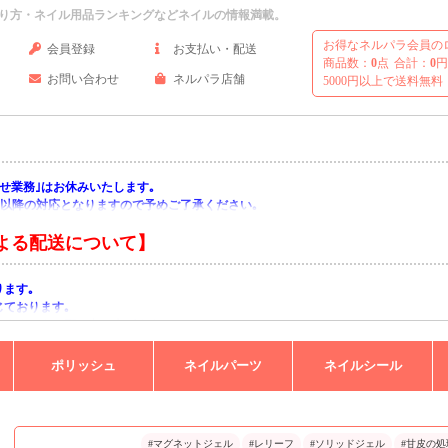
り方・ネイル用品ランキングなどネイルの情報満載。
お得なネルパラ会員の
会員登録
お支払い・配送
商品数：
0
点
合計：
0
円
お問い合わせ
ネルパラ店舗
5000円以上で送料無料
い合わせ業務｣はお休みいたします｡
月)以降の対応となりますので予めご了承ください｡
よる配送について】
ります｡
じております｡
りますようお願い申し上げます｡
ポリッシュ
ネイルパーツ
ネイルシール
#マグネットジェル
#レリーフ
#ソリッドジェル
#甘皮の処