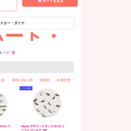
カートを見る
スター・ダイヤ
ハート・
キング
い順
価格の高い順
新着順
初期状態
メール便
B142 ス
Mpetit デザインスタッズ B149 リ
ーフA ゴールド 30P