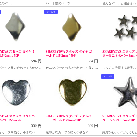
型のパーツ
ハート型のパーツ
色んなパーツと組み合わ
すいダイヤ型スタッズ
メール便
EYDVA スタッズ ダイヤ シ
SHAREYDVA スタッズ ダイヤ ゴ
SHAREYDVA スタッズ
5*2mm / 50P
ールド 1.5*2mm / 50P
ターミニ シルバー 3mm / 
594 円
594 円
パーツと組み合わせても使いや
色んなパーツと組み合わせても使いや
マルチに活躍する定番ス
イヤ型スタッズ
すいダイヤ型スタッズ
スタッズ、3mm×30個入
メール便
EYDVA スタッズ メタルハ
SHAREYDVA スタッズ メタルハ
SHAREYDVA スタッズ
バー 2.5mm/50P
ート ゴールド 2.5mm/50P
ター シルバー 5mm/30P
550 円
550 円
なカーブを描く、小さなハート
緩やかなカーブを描く小さなハート型
絶対かわいい!!ぷっくり
ルスタッズ50個入り
メタルスタッズ50個入り
ズ感星型のメタルスタッズ