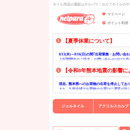
ネイル用品の通販はネルパラ！セルフネイルのや
マイページ
ポイント利用
【夏季休業について】
8/13(木)～8/16(日)の間｢出荷業務・お問
上記期間中のご注文・お問い合わせは8/17(
【令和8年熊本地震の影響に
現在､ 熊本県へのお荷物の出荷を停止してお
また､ 九州全域でお荷物のお届けに遅延が生
ご不便をおかけいたしますが､ 何卒ご理解賜
ジェルネイル
アクリルスカルプ