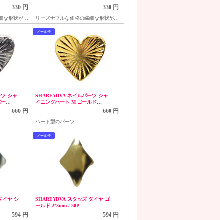
330 円
330 円
細な形状が特
リーズナブルな価格の繊細な形状が特
ーズ
長の可愛いスタッズシリーズ
メール便
ーツ シャ
SHAREYDVA ネイルパーツ シャ
バー
イニングハート M ゴールド
5mm/10P
660 円
660 円
ハート型のパーツ
メール便
 ダイヤ シ
SHAREYDVA スタッズ ダイヤ ゴ
ールド 2*3mm / 50P
594 円
594 円