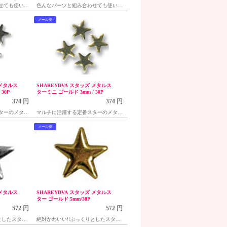
せても使いや
色んなパーツと組み合わせても使いや
すいダイヤ型スタッズ
メール便
 メタルス
SHAREYDVA スタッズ メタルス
30P
ターミニ ゴールド 3mm / 30P
374 円
374 円
ターのメタル
マルチに活躍する定番スターのメタル
り
スタッズ、3mm×30個入り
メール便
 メタルス
SHAREYDVA スタッズ メタルス
ター ゴールド 5mm/30P
572 円
572 円
としたスタッ
絶対かわいい!!ぷっくりとしたスタッ
30個入り
ズ感星型のメタルスタッズ30個入り