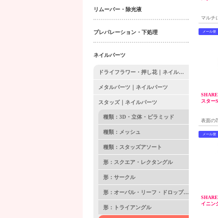
リムーバー・除光液
マルチ
プレパレーション・下処理
メール便
ネイルパーツ
ドライフラワー・押し花｜ネイルパーツ
メタルパーツ｜ネイルパーツ
SHAR
スターS
スタッズ｜ネイルパーツ
種類：3D・立体・ピラミッド
表面の
種類：メッシュ
メール便
種類：スタッズアソート
形：スクエア・レクタングル
形：サークル
形：オーバル・リーフ・ドロップ・しずく
SHAR
イニング
形：トライアングル
10P