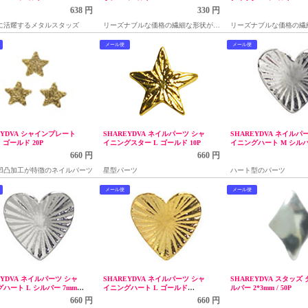
638 円
330 円
に活耀するメタルスタッズ
リーズナブルな価格の繊細な形状が特
リーズナブルな価格の繊
長の可愛いスタッズシリーズ
長の可愛いスタッズシリ
メール便
メール便
EYDVA シャインプレート
SHAREYDVA ネイルパーツ シャ
SHAREYDVA ネイルパ
 ゴールド 20P
イニングスター L ゴールド 10P
イニングハート M シル
5mm/10P
660 円
660 円
凹凸加工が特徴のネイルパーツ
星型パーツ
ハート型のパーツ
メール便
メール便
EYDVA ネイルパーツ シャ
SHAREYDVA ネイルパーツ シャ
SHAREYDVA スタッズ
ハート L シルバー 7mm
イニングハート L ゴールド
ルバー 2*3mm / 50P
7mm/10P
660 円
660 円