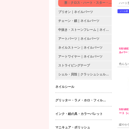
形：クロス・ハート・スター・ダイヤ
ハート
ブリオン｜ネイルパーツ
メール便
チェーン・鎖｜ネイルパーツ
中抜き・ストーンフレーム｜ネイルパーツ
アートパーツ｜ネイルパーツ
ネイルストーン｜ネイルパーツ
SHAR
ルバー 1.
アートワイヤー｜ネイルパーツ
色んな
ストライピングテープ
すいダ
シェル・貝殻｜クラッシュシェル・シェルシート｜ネイルパーツ
ネイルシール
グリッター・ラメ・ホロ・フィルム・パウダー｜ネイルパーツ
SHAR
ート シル
インク・絵の具・カラーパレット
緩やか
マニキュア・ポリッシュ
型メタ