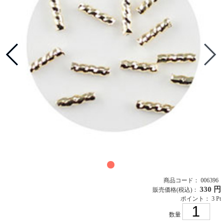
商品コード： 006396
330 円
販売価格
(税込)
：
ポイント： 3 Pt
数量