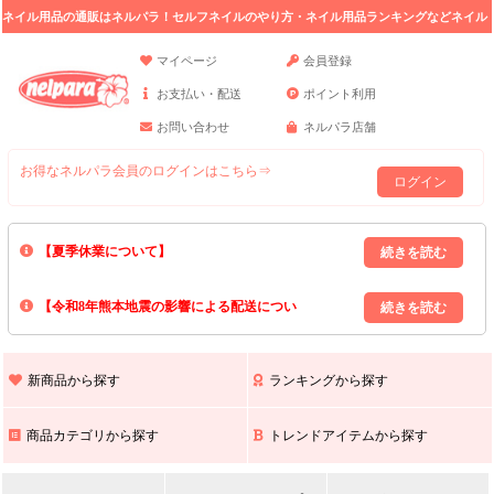
ネイル用品の通販はネルパラ！セルフネイルのやり方・ネイル用品ランキングなどネイル
の情報満載。
マイページ
会員登録
お支払い・配送
ポイント利用
お問い合わせ
ネルパラ店舗
お得なネルパラ会員のログインはこちら⇒
ログイン
【夏季休業について】
8/13(木)～8/16(日)の間｢出荷業務・お問い合わせ業務｣はお休みいたしま
【令和8年熊本地震の影響による配送につい
す｡
上記期間中のご注文・お問い合わせは8/17(月)以降の対応となりますので
て】
現在､ 熊本県へのお荷物の出荷を停止しております｡
予めご了承ください｡
また､ 九州全域でお荷物のお届けに遅延が生じております｡
新商品から探す
ランキングから探す
ご不便をおかけいたしますが､ 何卒ご理解賜りますようお願い申し上げ
ます｡
商品カテゴリから探す
トレンドアイテムから探す