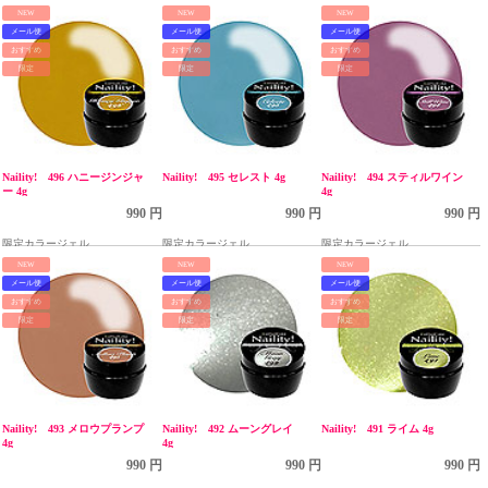
NEW
NEW
NEW
メール便
メール便
メール便
おすすめ
おすすめ
おすすめ
限定
限定
限定
Naility! 496 ハニージンジャ
Naility! 495 セレスト 4g
Naility! 494 スティルワイン
ー 4g
4g
990 円
990 円
990 円
限定カラージェル
限定カラージェル
限定カラージェル
NEW
NEW
NEW
メール便
メール便
メール便
おすすめ
おすすめ
おすすめ
限定
限定
限定
Naility! 493 メロウプランプ
Naility! 492 ムーングレイ
Naility! 491 ライム 4g
4g
4g
990 円
990 円
990 円