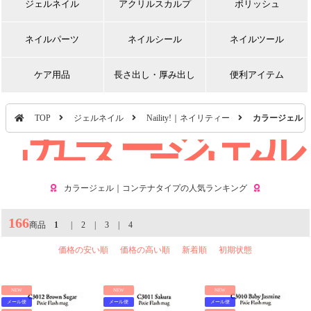
ジェルネイル
アクリルスカルプ
ポリッシュ
ネイルパーツ
ネイルシール
ネイルツール
ケア用品
長さ出し・厚み出し
便利アイテム
TOP
ジェルネイル
Naility!｜ネイリティー
カラージェル｜
カラージェル
｜コンテナタ
イプ
カラージェル｜コンテナタイプの人気ランキング
166
商品
1
|
2
|
3
|
4
価格の安い順
価格の高い順
新着順
初期状態
NEW
NEW
NEW
メール便
メール便
メール便