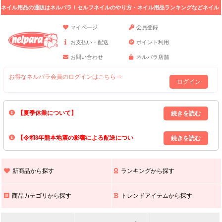
ネイル用品の通販はネルパラ！セルフネイルのやり方・ネイル用品ランキングなどネイル
の情報満載。
マイページ
会員登録
お支払い・配送
ポイント利用
お問い合わせ
ネルパラ店舗
お得なネルパラ会員のログインはこちら⇒
ログイン
【夏季休業について】
8/13(木)～8/16(日)の間｢出荷業務・お問い合わせ業務｣はお休みいたしま
【令和8年熊本地震の影響による配送につい
す｡
上記期間中のご注文・お問い合わせは8/17(月)以降の対応となりますので
て】
現在､ 熊本県へのお荷物の出荷を停止しております｡
予めご了承ください｡
また､ 九州全域でお荷物のお届けに遅延が生じております｡
新商品から探す
ランキングから探す
ご不便をおかけいたしますが､ 何卒ご理解賜りますようお願い申し上げ
ます｡
商品カテゴリから探す
トレンドアイテムから探す