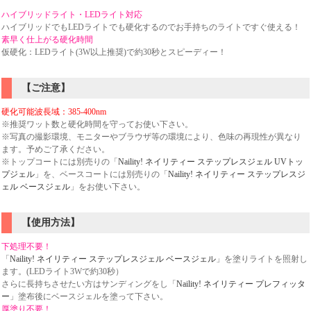
ハイブリッドライト・LEDライト対応
ハイブリッドでもLEDライトでも硬化するのでお手持ちのライトですぐ使える！
素早く仕上がる硬化時間
仮硬化：LEDライト(3W以上推奨)で約30秒とスピーディー！
【ご注意】
硬化可能波長域：385-400nm
※推奨ワット数と硬化時間を守ってお使い下さい。
※写真の撮影環境、モニターやブラウザ等の環境により、色味の再現性が異なり
ます。予めご了承ください。
※トップコートには別売りの「
Naility! ネイリティー ステップレスジェル UVトッ
プジェル
」を、ベースコートには別売りの「
Naility! ネイリティー ステップレスジ
ェル ベースジェル
」をお使い下さい。
【使用方法】
下処理不要！
「
Naility! ネイリティー ステップレスジェル ベースジェル
」を塗りライトを照射し
ます。(LEDライト3Wで約30秒）
さらに長持ちさせたい方はサンディングをし「
Naility! ネイリティー プレフィッタ
ー
」塗布後にベースジェルを塗って下さい。
厚塗り不要！