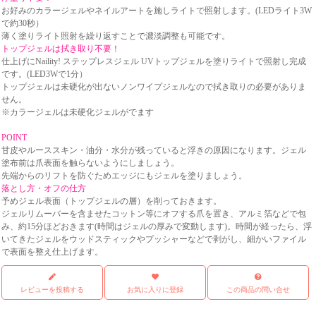
お好みのカラージェルやネイルアートを施しライトで照射します。(LEDライト3W
で約30秒）
薄く塗りライト照射を繰り返すことで濃淡調整も可能です。
トップジェルは拭き取り不要！
仕上げにNaility! ステップレスジェル UVトップジェルを塗りライトで照射し完成
です。(LED3Wで1分）
トップジェルは未硬化が出ないノンワイプジェルなので拭き取りの必要がありま
せん。
※カラージェルは未硬化ジェルがでます
POINT
甘皮やルーススキン・油分・水分が残っていると浮きの原因になります。ジェル
塗布前は爪表面を触らないようにしましょう。
先端からのリフトを防ぐためエッジにもジェルを塗りましょう。
落とし方・オフの仕方
予めジェル表面（トップジェルの層）を削っておきます。
ジェルリムーバーを含ませたコットン等にオフする爪を置き、アルミ箔などで包
み、約15分ほどおきます(時間はジェルの厚みで変動します)。時間が経ったら、浮
いてきたジェルをウッドスティックやプッシャーなどで剥がし、細かいファイル
で表面を整え仕上げます。
レビューを投稿する
お気に入りに登録
この商品の問い合せ