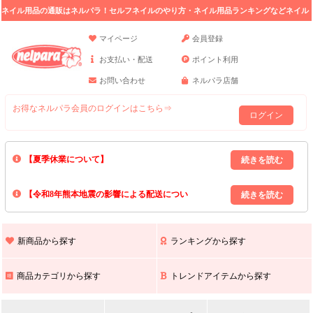
ネイル用品の通販はネルパラ！セルフネイルのやり方・ネイル用品ランキングなどネイル
の情報満載。
マイページ
会員登録
お支払い・配送
ポイント利用
お問い合わせ
ネルパラ店舗
お得なネルパラ会員のログインはこちら⇒
ログイン
【夏季休業について】
8/13(木)～8/16(日)の間｢出荷業務・お問い合わせ業務｣はお休みいたしま
【令和8年熊本地震の影響による配送につい
す｡
上記期間中のご注文・お問い合わせは8/17(月)以降の対応となりますので
て】
現在､ 熊本県へのお荷物の出荷を停止しております｡
予めご了承ください｡
また､ 九州全域でお荷物のお届けに遅延が生じております｡
新商品から探す
ランキングから探す
ご不便をおかけいたしますが､ 何卒ご理解賜りますようお願い申し上げ
ます｡
商品カテゴリから探す
トレンドアイテムから探す