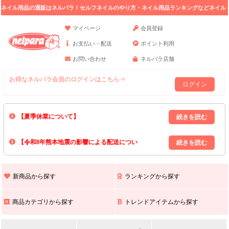
ネイル用品の通販はネルパラ！セルフネイルのやり方・ネイル用品ランキングなどネイル
の情報満載。
マイページ
会員登録
お支払い・配送
ポイント利用
お問い合わせ
ネルパラ店舗
お得なネルパラ会員のログインはこちら⇒
ログイン
【夏季休業について】
8/13(木)～8/16(日)の間｢出荷業務・お問い合わせ業務｣はお休みいたしま
【令和8年熊本地震の影響による配送につい
す｡
上記期間中のご注文・お問い合わせは8/17(月)以降の対応となりますので
て】
現在､ 熊本県へのお荷物の出荷を停止しております｡
予めご了承ください｡
また､ 九州全域でお荷物のお届けに遅延が生じております｡
新商品から探す
ランキングから探す
ご不便をおかけいたしますが､ 何卒ご理解賜りますようお願い申し上げ
ます｡
商品カテゴリから探す
トレンドアイテムから探す