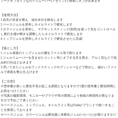
ソークオフタイプなのでリムーバー(アセトン)で簡単にオフが出来ます
【使用方法】
1.自爪の甘皮を整え、油分水分を除去します
2.ベースジェルを塗布しネイルライトで硬化します
3.カラージェルを塗布し、マグネットスティック(別売)を使って光をコントロール
し奥行き感や輝きを調整したらネイルライトで硬化します
4.トップジェルを塗布しネイルライトで硬化させたら完成!
【落とし方】
1.ジェル表面のトップジェルの層をファイル等で削ります
2.ジェルリムーバーを含ませたコットン等にオフする爪を置き、アルミ箔などで包
み約15分ほどおきます
3.浮いてきたジェルをウッドスティックやプッシャーなどで剥がし、細かいファイ
ルで表面を整え仕上げます
【ご注意】
※塗布量が多いと硬化不良が起こる原因となりますので1度の塗布量と硬化時間に
お気をつけください
※写真の撮影環境、モニターやブラウザ等の環境により色味の再現性が異なりま
すので予めご了承ください
※ベースジェル、トップジェル、ネイルライト等はNaility!ブランドで統一するこ
とを推奨しております
※ベースジェル、カラージェルは硬化後に未硬化ジェル(べたべた)が残りますがジ