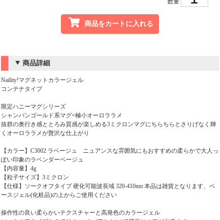
数量
商品をカートに入れる
商品詳細
Naility!マグネットカラージェル
コンテナタイプ
限定ハニーマグシリーズ
シャンパンゴールド系マグ×極小オーロララメ
抜群の奥行き感ととろみ質感が楽しめる3ミクロンマグにちらちらとさりげなく輝
くオーロララメが贅沢な仕上がり
【カラー】C3002 ラベージュ ニュアンスな雰囲気にもおすすめの柔らかで大人っ
ぽい印象のラベンダーベージュ
【内容量】4g
【粒子サイズ】3ミクロン
【仕様】ソークオフタイプ 硬化可能波長域 320-410nm 本品は雑貨となります、ベ
ースジェル(化粧品)の上からご使用ください
操作性の良い柔らかいテクスチャーと高発色のカラージェル