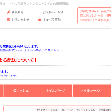
り方・ネイル用品ランキングなどネイルの情報満載。
お得なネルパラ会員の
会員登録
お支払い・配送
商品数：
0
点
合計：
0
円
お問い合わせ
ネルパラ店舗
5000円以上で送料無料
い合わせ業務｣はお休みいたします｡
月)以降の対応となりますので予めご了承ください｡
よる配送について】
ります｡
じております｡
りますようお願い申し上げます｡
ポリッシュ
ネイルパーツ
ネイルシール
#マグネットジェル
#レリーフ
#ソリッドジェル
#甘皮の処