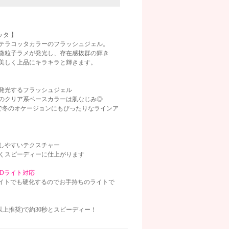
ッタ 】
テラコッタカラーのフラッシュジェル。
微粒子ラメが発光し、存在感抜群の輝き
美しく上品にキラキラと輝きます。
画像
発光するフラッシュジェル
のクリア系ベースカラーは肌なじみ◎
で冬のオケージョンにもぴったりなラインア
しやすいテクスチャー
くスピーディーに仕上がります
EDライト対応
ライトでも硬化するのでお手持ちのライトで
W以上推奨)で約30秒とスピーディー！