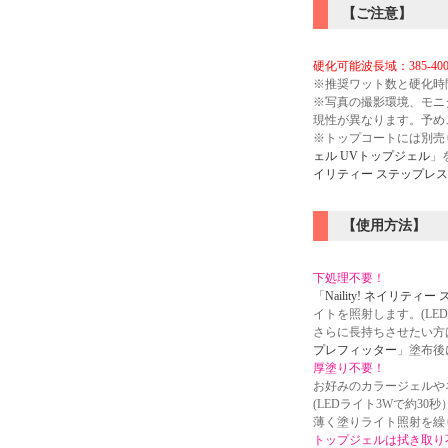
【ご注意】
硬化可能波長域：385-400
※推奨ワット数と硬化時
※写真の撮影環境、モニ
現性が異なります。予め
※トップコートには別売
ェル UVトップジェル
」
イリティー ステップレス
【使用方法】
下処理不要！
「
Naility! ネイリテ
イトを照射します。(LED
さらに長持ちさせたい方
プレフィッター
」塗布後
厚塗り不要！
お好みのカラージェルや
(LEDライト3Wで約30秒
薄く塗りライト照射を繰
トップジェルは拭き取り