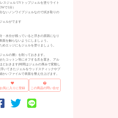
ステップレスジェル UVトップジェルを塗りライト
3Wで1分）
出ないノンワイプジェルなので拭き取りの
ジェルがでます
分・水分が残っていると浮きの原因になり
表面を触らないようにしましょう。
ためエッジにもジェルを塗りましょう。
ジェルの層）を削っておきます。
せたコットン等にオフする爪を置き、アル
分ほどおきます(時間はジェルの厚みで変動し
、浮いてきたジェルをウッドスティックやプ
細かいファイルで表面を整え仕上げます。
お気に入りに登録
この商品の問い合せ