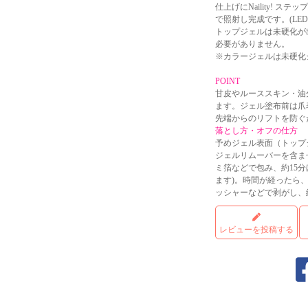
仕上げにNaility! 
で照射し完成です。(LED
トップジェルは未硬化が
必要がありません。
※カラージェルは未硬化
POINT
甘皮やルーススキン・油
ます。ジェル塗布前は爪
先端からのリフトを防ぐ
落とし方・オフの仕方
予めジェル表面（トップ
ジェルリムーバーを含ま
ミ箔などで包み、約15
ます)。時間が経ったら
ッシャーなどで剥がし、
レビューを投稿する