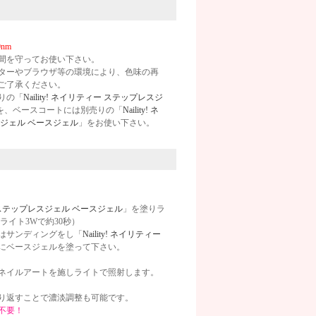
nm
間を守ってお使い下さい。
ターやブラウザ等の環境により、色味の再
ご了承ください。
りの「
Naility! ネイリティー ステップレスジ
を、ベースコートには別売りの「
Naility! ネ
ジェル ベースジェル
」をお使い下さい。
ィー ステップレスジェル ベースジェル
」を塗りラ
ライト3Wで約30秒）
はサンディングをし「
Naility! ネイリティー
にベースジェルを塗って下さい。
ネイルアートを施しライトで照射します。
）
り返すことで濃淡調整も可能です。
不要！