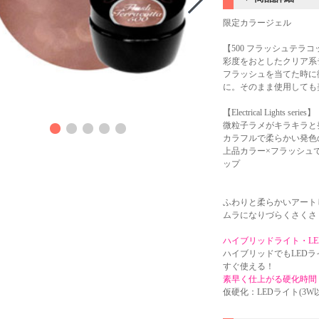
限定カラージェル
【500 フラッシュテラコ
彩度をおとしたクリア系
フラッシュを当てた時に
に。そのまま使用しても
商品
【Electrical Lights series】
微粒子ラメがキラキラと
カラフルで柔らかい発色
上品カラー×フラッシュ
ップ
ふわりと柔らかいアート
ムラになりづらくさくさ
ハイブリッドライト・L
ハイブリッドでもLED
すぐ使える！
素早く仕上がる硬化時間
仮硬化：LEDライト(3