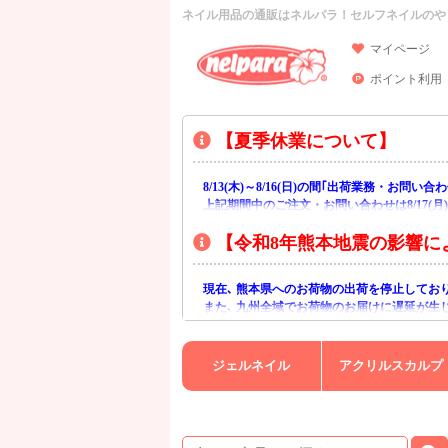
ネイル用品の通販はネルパラ！セルフネイルのや
マイページ
ポイント利用
【夏季休業について】
8/13(木)～8/16(日)の間｢出荷業務・お問
上記期間中のご注文・お問い合わせは8/17(
【令和8年熊本地震の影響に
現在､ 熊本県へのお荷物の出荷を停止してお
また､ 九州全域でお荷物のお届けに遅延が生
ご不便をおかけいたしますが､ 何卒ご理解賜
ジェルネイル
アクリルスカルプ