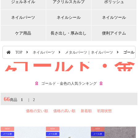
ジェルネイル
アクリルスカルプ
ポリッシュ
ネイルパーツ
ネイルシール
ネイルツール
ケア用品
長さ出し・厚み出し
便利アイテム
TOP
ネイルパーツ
メタルパーツ｜ネイルパーツ
ゴールド
ゴールド・金
色
ゴールド・金色の人気ランキング
66
商品
1
|
2
価格の安い順
価格の高い順
新着順
初期状態
NEW
NEW
NEW
メール便
メール便
メール便