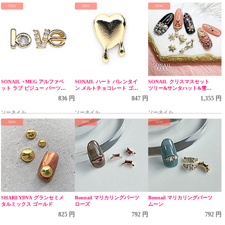
NEW
NEW
NEW
SONAIL ×MEG アルファベ
SONAIL ハート バレンタイ
SONAIL クリスマスセット
ット ラブ ビジュー パーツセ
ン メルトチョコレート ゴー
ツリー&サンタハット&雪の
ット ゴールド MEG00219
ルド FY001008
結晶 ゴールド FY001493
836 円
847 円
1,355 円
ソーネイル
ソーネイル
ソーネイル
NEW
NEW
NEW
SHAREYDVA グランセミメ
Bonnail マリカリングパーツ
Bonnail マリカリングパーツ
タルミックス ゴールド
ローズ
ムーン
825 円
792 円
792 円