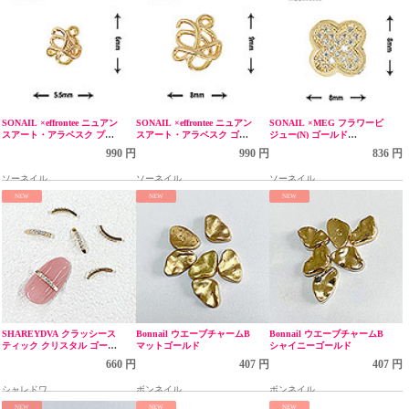
SONAIL ×effrontee ニュアン
SONAIL ×effrontee ニュアン
SONAIL ×MEG フラワービ
スアート・アラベスク プチ
スアート・アラベスク ゴー
ジュー(N) ゴールド
ゴールド FY002122
ルド FY002150
MEG000056-1
990 円
990 円
836 円
ソーネイル
ソーネイル
ソーネイル
NEW
NEW
NEW
SHAREYDVA クラッシース
Bonnail ウエーブチャームB
Bonnail ウエーブチャームB
ティック クリスタル ゴール
マットゴールド
シャイニーゴールド
ド
660 円
407 円
407 円
シャレドワ
ボンネイル
ボンネイル
NEW
NEW
NEW