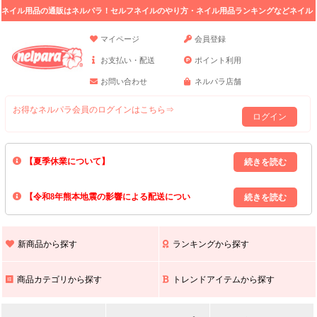
ネイル用品の通販はネルパラ！セルフネイルのやり方・ネイル用品ランキングなどネイル
の情報満載。
マイページ
会員登録
お支払い・配送
ポイント利用
お問い合わせ
ネルパラ店舗
お得なネルパラ会員のログインはこちら⇒
ログイン
【夏季休業について】
8/13(木)～8/16(日)の間｢出荷業務・お問い合わせ業務｣はお休みいたしま
【令和8年熊本地震の影響による配送につい
す｡
上記期間中のご注文・お問い合わせは8/17(月)以降の対応となりますので
て】
現在､ 熊本県へのお荷物の出荷を停止しております｡
予めご了承ください｡
また､ 九州全域でお荷物のお届けに遅延が生じております｡
新商品から探す
ランキングから探す
ご不便をおかけいたしますが､ 何卒ご理解賜りますようお願い申し上げ
ます｡
商品カテゴリから探す
トレンドアイテムから探す