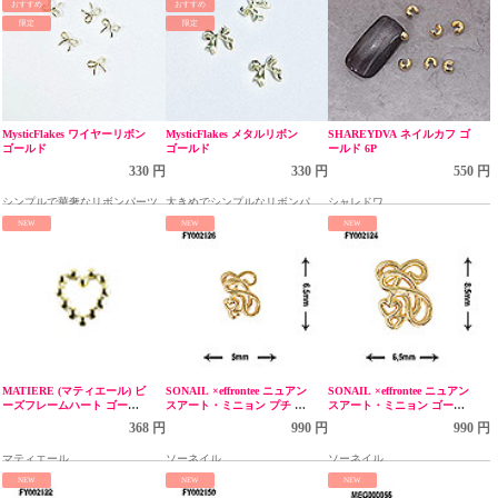
おすすめ
おすすめ
限定
限定
MysticFlakes ワイヤーリボン
MysticFlakes メタルリボン
SHAREYDVA ネイルカフ ゴ
ゴールド
ゴールド
ールド 6P
330 円
330 円
550 円
シンプルで華奢なリボンパーツ
大きめでシンプルなリボンパー
シャレドワ
ツ
NEW
NEW
NEW
MATIERE (マティエール) ビ
SONAIL ×effrontee ニュアン
SONAIL ×effrontee ニュアン
ーズフレームハート ゴール
スアート・ミニョン プチ ゴ
スアート・ミニョン ゴール
ド
ールド FY002126
ド FY002124
368 円
990 円
990 円
マティエール
ソーネイル
ソーネイル
NEW
NEW
NEW