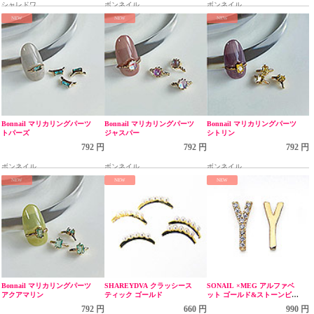
シャレドワ
ボンネイル
ボンネイル
NEW
NEW
NEW
Bonnail マリカリングパーツ
Bonnail マリカリングパーツ
Bonnail マリカリングパーツ
トパーズ
ジャスパー
シトリン
792 円
792 円
792 円
ボンネイル
ボンネイル
ボンネイル
NEW
NEW
NEW
Bonnail マリカリングパーツ
SHAREYDVA クラッシース
SONAIL ×MEG アルファベ
アクアマリン
ティック ゴールド
ット ゴールド&ストーンビジ
ュー Yセット MEG000279
792 円
660 円
990 円