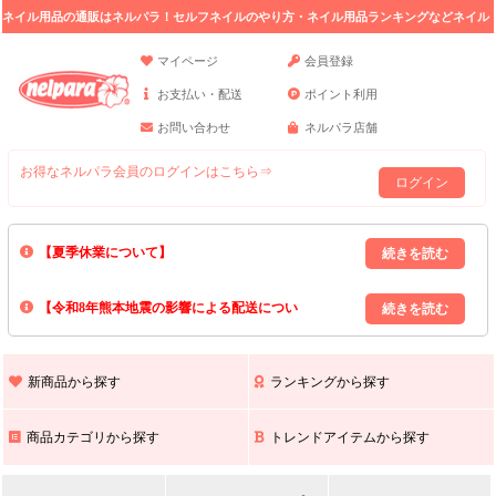
ネイル用品の通販はネルパラ！セルフネイルのやり方・ネイル用品ランキングなどネイル
の情報満載。
マイページ
会員登録
お支払い・配送
ポイント利用
お問い合わせ
ネルパラ店舗
お得なネルパラ会員のログインはこちら⇒
ログイン
【夏季休業について】
8/13(木)～8/16(日)の間｢出荷業務・お問い合わせ業務｣はお休みいたしま
【令和8年熊本地震の影響による配送につい
す｡
上記期間中のご注文・お問い合わせは8/17(月)以降の対応となりますので
て】
現在､ 熊本県へのお荷物の出荷を停止しております｡
予めご了承ください｡
また､ 九州全域でお荷物のお届けに遅延が生じております｡
新商品から探す
ランキングから探す
ご不便をおかけいたしますが､ 何卒ご理解賜りますようお願い申し上げ
ます｡
商品カテゴリから探す
トレンドアイテムから探す