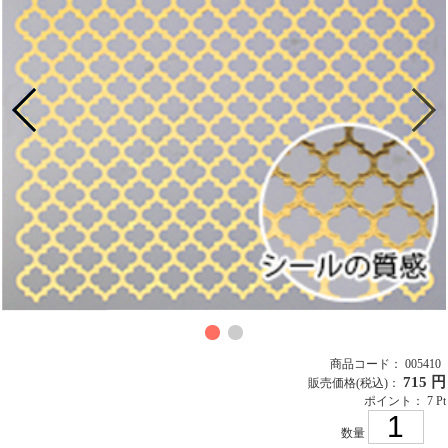
商品コード： 005410
715 円
販売価格
(税込)
：
ポイント： 7 Pt
数量