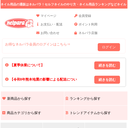
ネイル用品の通販はネルパラ！セルフネイルのやり方・ネイル用品ランキングなどネイル
の情報満載。
マイページ
会員登録
お支払い・配送
ポイント利用
お問い合わせ
ネルパラ店舗
お得なネルパラ会員のログインはこちら⇒
ログイン
【夏季休業について】
8/13(木)～8/16(日)の間｢出荷業務・お問い合わせ業務｣はお休みいたしま
【令和8年熊本地震の影響による配送につい
す｡
上記期間中のご注文・お問い合わせは8/17(月)以降の対応となりますので
て】
現在､ 熊本県へのお荷物の出荷を停止しております｡
予めご了承ください｡
また､ 九州全域でお荷物のお届けに遅延が生じております｡
新商品から探す
ランキングから探す
ご不便をおかけいたしますが､ 何卒ご理解賜りますようお願い申し上げ
ます｡
商品カテゴリから探す
トレンドアイテムから探す