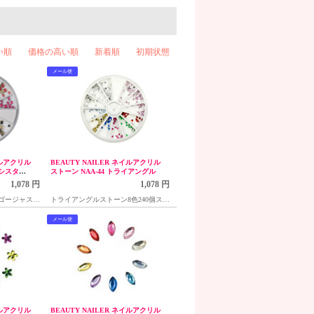
い順
価格の高い順
新着順
初期状態
メール便
イルアクリル
BEAUTY NAILER ネイルアクリル
キシスタッ
ストーン NAA-44 トライアングル
1,078 円
1,078 円
ゴージャスさ
トライアングルストーン8色240個スト
20粒入り
ーンホイール入り
メール便
イルアクリル
BEAUTY NAILER ネイルアクリル