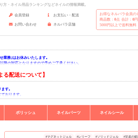
り方・ネイル用品ランキングなどネイルの情報満載。
お得なネルパラ会員の
会員登録
お支払い・配送
商品数：
0
点
合計：
0
円
お問い合わせ
ネルパラ店舗
5000円以上で送料無料
い合わせ業務｣はお休みいたします｡
月)以降の対応となりますので予めご了承ください｡
よる配送について】
ります｡
じております｡
りますようお願い申し上げます｡
ポリッシュ
ネイルパーツ
ネイルシール
#マグネットジェル
#レリーフ
#ソリッドジェル
#甘皮の処