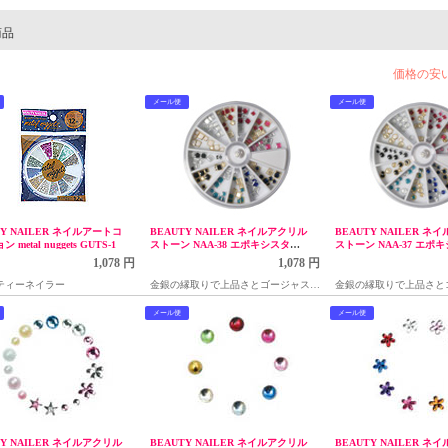
商品
価格の安
メール便
メール便
TY NAILER ネイルアートコ
BEAUTY NAILER ネイルアクリル
BEAUTY NAILER ネ
metal nuggets GUTS-1
ストーン NAA-38 エポキシスタッ
ストーン NAA-37 エポ
ド スクエア
ド ラウンド
1,078 円
1,078 円
ティーネイラー
金銀の縁取りで上品さとゴージャスさ
金銀の縁取りで上品さと
を演出、スクエア型12種120粒入り
を演出、ラウンド型12種1
メール便
メール便
TY NAILER ネイルアクリル
BEAUTY NAILER ネイルアクリル
BEAUTY NAILER ネ