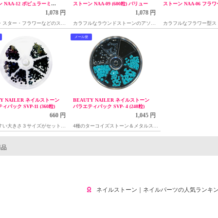
 NAA-12 ポピュラーミッ
ストーン NAA-09 (600粒) バリュー
ストーン NAA-06 フラワ
1,078 円
1,078 円
・スター・フラワーなどのスト
カラフルなラウンドストーンのアソー
カラフルなフラワー型ス
ソート(ケース入)
ト(ケース入)
ート(ケース入)
メール便
TY NAILER ネイルストーン
BEAUTY NAILER ネイルストーン
パック SVP-11 (360粒)
バラエティパック SVP- 4 (240粒)
660 円
1,045 円
すい大きさ３サイズがセットに
4種のターコイズストーン＆メタルスト
ブラックのラウンドストーン
ーン
商品
ネイルストーン｜ネイルパーツの人気ランキ