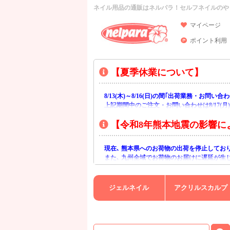
ネイル用品の通販はネルパラ！セルフネイルのや
マイページ
ポイント利用
【夏季休業について】
8/13(木)～8/16(日)の間｢出荷業務・お問
上記期間中のご注文・お問い合わせは8/17(
【令和8年熊本地震の影響に
現在､ 熊本県へのお荷物の出荷を停止してお
また､ 九州全域でお荷物のお届けに遅延が生
ご不便をおかけいたしますが､ 何卒ご理解賜
ジェルネイル
アクリルスカルプ