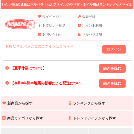
ネイル用品の通販はネルパラ！セルフネイルのやり方・ネイル用品ランキングなどネイル
の情報満載。
マイページ
会員登録
お支払い・配送
ポイント利用
お問い合わせ
ネルパラ店舗
お得なネルパラ会員のログインはこちら⇒
ログイン
【夏季休業について】
8/13(木)～8/16(日)の間｢出荷業務・お問い合わせ業務｣はお休みいたしま
【令和8年熊本地震の影響による配送につい
す｡
上記期間中のご注文・お問い合わせは8/17(月)以降の対応となりますので
て】
現在､ 熊本県へのお荷物の出荷を停止しております｡
予めご了承ください｡
また､ 九州全域でお荷物のお届けに遅延が生じております｡
新商品から探す
ランキングから探す
ご不便をおかけいたしますが､ 何卒ご理解賜りますようお願い申し上げ
ます｡
商品カテゴリから探す
トレンドアイテムから探す