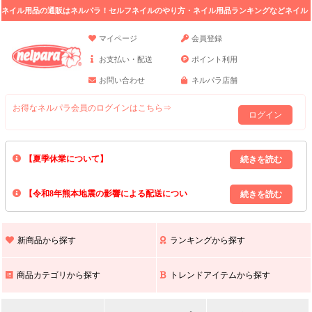
ネイル用品の通販はネルパラ！セルフネイルのやり方・ネイル用品ランキングなどネイル
の情報満載。
マイページ
会員登録
お支払い・配送
ポイント利用
お問い合わせ
ネルパラ店舗
お得なネルパラ会員のログインはこちら⇒
ログイン
【夏季休業について】
8/13(木)～8/16(日)の間｢出荷業務・お問い合わせ業務｣はお休みいたしま
【令和8年熊本地震の影響による配送につい
す｡
上記期間中のご注文・お問い合わせは8/17(月)以降の対応となりますので
て】
現在､ 熊本県へのお荷物の出荷を停止しております｡
予めご了承ください｡
また､ 九州全域でお荷物のお届けに遅延が生じております｡
新商品から探す
ランキングから探す
ご不便をおかけいたしますが､ 何卒ご理解賜りますようお願い申し上げ
ます｡
商品カテゴリから探す
トレンドアイテムから探す