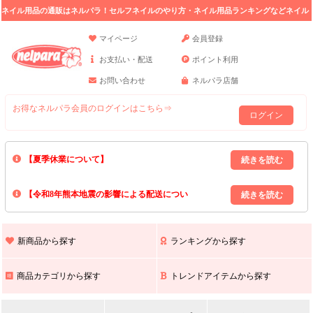
ネイル用品の通販はネルパラ！セルフネイルのやり方・ネイル用品ランキングなどネイル
の情報満載。
マイページ
会員登録
お支払い・配送
ポイント利用
お問い合わせ
ネルパラ店舗
お得なネルパラ会員のログインはこちら⇒
ログイン
【夏季休業について】
8/13(木)～8/16(日)の間｢出荷業務・お問い合わせ業務｣はお休みいたしま
【令和8年熊本地震の影響による配送につい
す｡
上記期間中のご注文・お問い合わせは8/17(月)以降の対応となりますので
て】
現在､ 熊本県へのお荷物の出荷を停止しております｡
予めご了承ください｡
また､ 九州全域でお荷物のお届けに遅延が生じております｡
新商品から探す
ランキングから探す
ご不便をおかけいたしますが､ 何卒ご理解賜りますようお願い申し上げ
ます｡
商品カテゴリから探す
トレンドアイテムから探す