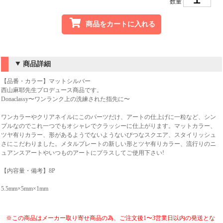
数量
商品をカートに入れる
商品詳細
【品番・カラー】マットシルバー
西山麻耶先生プロデュース商品です。
Donaclassy〜ワンランク上の洗練された指先に〜
ワンカラーやクリアネイルにこのパーツだけ、アートの仕上げに一粒など、シン
プルなのでこれ一つでもオシャレでクラッシーに仕上がります。マットカラー、
ツヤ有りカラー、形があるようでないようないびつなスクエア、スタイリッシュ
さにこだわりました。メタルプレートの新しい形とツヤ有りカラー、流行りのニ
ュアンスアートやいつものアートにプラスしてご使用下さい!
【内容量・備考】8P
5.5mm×5mm×1mm
※この商品はメーカー取り寄せ商品の為、ご注文後1〜3営業日以内の発送とな