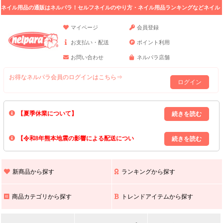
ネイル用品の通販はネルパラ！セルフネイルのやり方・ネイル用品ランキングなどネイル
の情報満載。
マイページ
会員登録
お支払い・配送
ポイント利用
お問い合わせ
ネルパラ店舗
お得なネルパラ会員のログインはこちら⇒
ログイン
【夏季休業について】
8/13(木)～8/16(日)の間｢出荷業務・お問い合わせ業務｣はお休みいたしま
【令和8年熊本地震の影響による配送につい
す｡
上記期間中のご注文・お問い合わせは8/17(月)以降の対応となりますので
て】
現在､ 熊本県へのお荷物の出荷を停止しております｡
予めご了承ください｡
また､ 九州全域でお荷物のお届けに遅延が生じております｡
新商品から探す
ランキングから探す
ご不便をおかけいたしますが､ 何卒ご理解賜りますようお願い申し上げ
ます｡
商品カテゴリから探す
トレンドアイテムから探す