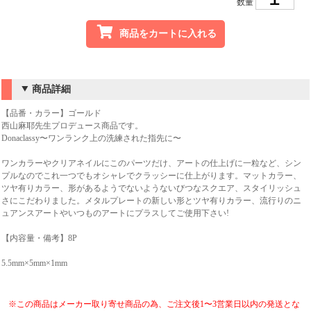
数量
商品をカートに入れる
商品詳細
【品番・カラー】ゴールド
西山麻耶先生プロデュース商品です。
Donaclassy〜ワンランク上の洗練された指先に〜
ワンカラーやクリアネイルにこのパーツだけ、アートの仕上げに一粒など、シン
プルなのでこれ一つでもオシャレでクラッシーに仕上がります。マットカラー、
ツヤ有りカラー、形があるようでないようないびつなスクエア、スタイリッシュ
さにこだわりました。メタルプレートの新しい形とツヤ有りカラー、流行りのニ
ュアンスアートやいつものアートにプラスしてご使用下さい!
【内容量・備考】8P
5.5mm×5mm×1mm
※この商品はメーカー取り寄せ商品の為、ご注文後1〜3営業日以内の発送とな