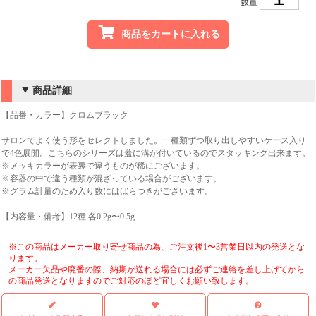
数量
商品をカートに入れる
商品詳細
【品番・カラー】クロムブラック
サロンでよく使う形をセレクトしました。一種類ずつ取り出しやすいケース入り
で4色展開。こちらのシリーズは蓋に溝が付いているのでスタッキング出来ます。
※メッキカラーが表裏で違うものが稀にございます。
※容器の中で違う種類が混ざっている場合がございます。
※グラム計量のため入り数にはばらつきがございます。
【内容量・備考】12種 各0.2g〜0.5g
※この商品はメーカー取り寄せ商品の為、ご注文後1〜3営業日以内の発送とな
ります。
メーカー欠品や廃番の際、納期が送れる場合には必ずご連絡を差し上げてから
の商品発送となりますのでご対応のほど宜しくお願い致します。