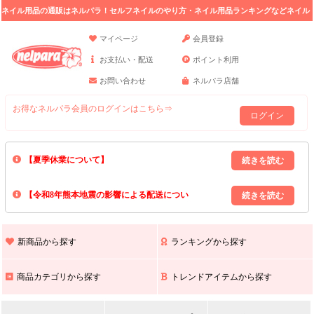
ネイル用品の通販はネルパラ！セルフネイルのやり方・ネイル用品ランキングなどネイル
の情報満載。
マイページ
会員登録
お支払い・配送
ポイント利用
お問い合わせ
ネルパラ店舗
お得なネルパラ会員のログインはこちら⇒
ログイン
【夏季休業について】
8/13(木)～8/16(日)の間｢出荷業務・お問い合わせ業務｣はお休みいたしま
【令和8年熊本地震の影響による配送につい
す｡
上記期間中のご注文・お問い合わせは8/17(月)以降の対応となりますので
て】
現在､ 熊本県へのお荷物の出荷を停止しております｡
予めご了承ください｡
また､ 九州全域でお荷物のお届けに遅延が生じております｡
新商品から探す
ランキングから探す
ご不便をおかけいたしますが､ 何卒ご理解賜りますようお願い申し上げ
ます｡
商品カテゴリから探す
トレンドアイテムから探す