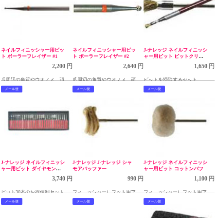
ネイルフィニッシャー用ビッ
ネイルフィニッシャー用ビッ
J-ナレッジ ネイルフィニッシ
ト ボーラーフレイザー #1
ト ボーラーフレイザー #2
ャー用ビット ビットクリー
ナセット
2,200 円
2,640 円
1,650 円
爪周辺の角質やウオノメ、頑固
爪周辺の角質やウオノメ、頑固
ビットを掃除するセット
な爪のお手入に！
な爪のお手入に！
メール便
メール便
メール便
J-ナレッジ ネイルフィニッシ
J-ナレッジ J-ナレッジ シャ
J-ナレッジ ネイルフィニッシ
ャー用ビット ダイヤモンド
モアバッファー
ャー用ビット コットンバフ
30本セット
3,740 円
990 円
1,100 円
ビット30本のお得便利セット
フィニッシャーにフット用アタ
フィニッシャーにフット用アタ
ッチメントを装着すれば、簡単
ッチメントを装着すれば、簡単
メール便
メール便
メール便
に本格的なフットケアを行う事
に本格的なフットケアを行う事
が出来ます。ガサガサ気になる
が出来ます。ガサガサ気になる