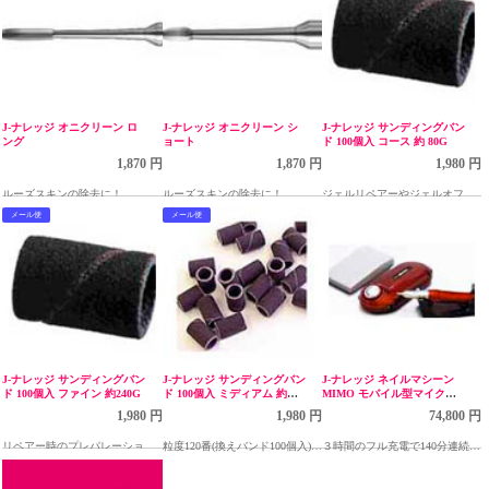
角質も、爪の凹凸も！自慢の素
角質も、爪の凹凸も！自慢の素
足を手に入れましょう。
足を手に入れましょう。
J-ナレッジ オニクリーン ロ
J-ナレッジ オニクリーン シ
J-ナレッジ サンディングバン
ング
ョート
ド 100個入 コース 約 80G
1,870 円
1,870 円
1,980 円
ルーズスキンの除去に！
ルーズスキンの除去に！
ジェルリペアーやジェルオフ
に！
メール便
メール便
J-ナレッジ サンディングバン
J-ナレッジ サンディングバン
J-ナレッジ ネイルマシーン
ド 100個入 ファイン 約240G
ド 100個入 ミディアム 約
MIMO モバイル型マイクロ
120G
グラインダー レッド
1,980 円
1,980 円
74,800 円
リペアー時のプレパレーション
粒度120番(換えバンド100個入)マ
３時間のフル充電で140分連続使
に
ンドレールにかぶせて使いま
用可能！充電式ネイルマシン
す。自爪に最適