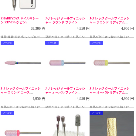
SHAREYDVA ネイルマシー
J-ナレッジ クールフィニッシ
J-ナレッジ クールフィニッシ
ン KEVIN (ケビン)
ャー ラウンド ファイン
ャー ラウンド ミディアム
CBP2006
CBP2005
69,300 円
4,950 円
4,950 円
軽量!静音!安定感!シンプルデザ
発熱が低くオフ時にも熱くなり
発熱が低くオフ時にも熱くなり
インでコンパクトなのに高性能
にくいビット
にくいビット
メール便
メール便
メール便
J-ナレッジ クールフィニッシ
J-ナレッジ クールフィニッシ
J-ナレッジ クールフィニッシ
ャー ラウンド コース
ャー オーバル ファイン
ャー オーバル ミディアム
CBP2004
CBP2003
CBP2002
4,950 円
4,950 円
4,950 円
発熱が低くオフ時にも熱くなり
発熱が低くオフ時にも熱くなり
発熱が低くオフ時にも熱くなり
にくいビット
にくいビット
にくいビット
メール便
メール便