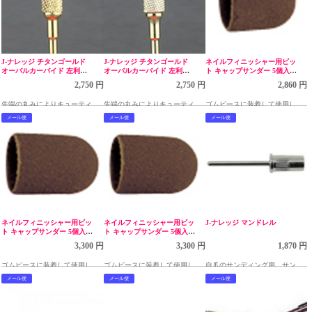
J-ナレッジ チタンゴールド
J-ナレッジ チタンゴールド
ネイルフィニッシャー用ビッ
オーバルカーバイド 左利用
オーバルカーバイド 左利用
ト キャップサンダー 5個入
ミディアム
ファイン
粗目 b-13C
2,750 円
2,750 円
2,860 円
先端の丸みによりキューティク
先端の丸みによりキューティク
ゴムピースに装着して使用しま
ル周りも安心して使用できま
ル周りも安心して使用できま
す。
メール便
メール便
メール便
す。
す。
ネイルフィニッシャー用ビッ
ネイルフィニッシャー用ビッ
J-ナレッジ マンドレル
ト キャップサンダー 5個入
ト キャップサンダー 5個入
粗目 b-16C
細目 b-16F
3,300 円
3,300 円
1,870 円
ゴムピースに装着して使用しま
ゴムピースに装着して使用しま
自爪のサンディング用。サンデ
す。
す。
ィングバンドをかぶせて下の写
メール便
メール便
メール便
真のように使います。