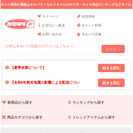
ネイル用品の通販はネルパラ！セルフネイルのやり方・ネイル用品ランキングなどネイル
の情報満載。
マイページ
会員登録
お支払い・配送
ポイント利用
お問い合わせ
ネルパラ店舗
お得なネルパラ会員のログインはこちら⇒
ログイン
【夏季休業について】
8/13(木)～8/16(日)の間｢出荷業務・お問い合わせ業務｣はお休みいたしま
【令和8年熊本地震の影響による配送につい
す｡
上記期間中のご注文・お問い合わせは8/17(月)以降の対応となりますので
て】
現在､ 熊本県へのお荷物の出荷を停止しております｡
予めご了承ください｡
また､ 九州全域でお荷物のお届けに遅延が生じております｡
新商品から探す
ランキングから探す
ご不便をおかけいたしますが､ 何卒ご理解賜りますようお願い申し上げ
ます｡
商品カテゴリから探す
トレンドアイテムから探す