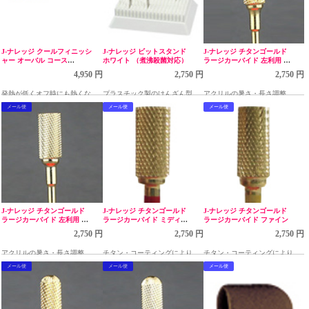
J-ナレッジ クールフィニッシ
J-ナレッジ ビットスタンド
J-ナレッジ チタンゴールド
ャー オーバル コース
ホワイト （煮沸殺菌対応）
ラージカーバイド 左利用 ミ
CBP2001
ディアム
4,950 円
2,750 円
2,750 円
発熱が低くオフ時にも熱くなり
プラスチック製のけんざん型ビ
アクリルの暑さ・長さ調整、ジ
にくいビット
ット用スタンド
ェルネイルのオフ、表面ならし
メール便
メール便
メール便
等に使用
J-ナレッジ チタンゴールド
J-ナレッジ チタンゴールド
J-ナレッジ チタンゴールド
ラージカーバイド 左利用 フ
ラージカーバイド ミディア
ラージカーバイド ファイン
ァイン
ム
2,750 円
2,750 円
2,750 円
アクリルの暑さ・長さ調整、ジ
チタン・コーティングにより切
チタン・コーティングにより切
ェルネイルのオフ、表面ならし
れ味が長持ちします。
れ味が長持ちします。
メール便
メール便
メール便
等に使用