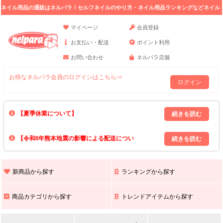
ネイル用品の通販はネルパラ！セルフネイルのやり方・ネイル用品ランキングなどネイル
の情報満載。
マイページ
会員登録
お支払い・配送
ポイント利用
お問い合わせ
ネルパラ店舗
お得なネルパラ会員のログインはこちら⇒
ログイン
【夏季休業について】
8/13(木)～8/16(日)の間｢出荷業務・お問い合わせ業務｣はお休みいたしま
【令和8年熊本地震の影響による配送につい
す｡
上記期間中のご注文・お問い合わせは8/17(月)以降の対応となりますので
て】
現在､ 熊本県へのお荷物の出荷を停止しております｡
予めご了承ください｡
また､ 九州全域でお荷物のお届けに遅延が生じております｡
新商品から探す
ランキングから探す
ご不便をおかけいたしますが､ 何卒ご理解賜りますようお願い申し上げ
ます｡
商品カテゴリから探す
トレンドアイテムから探す